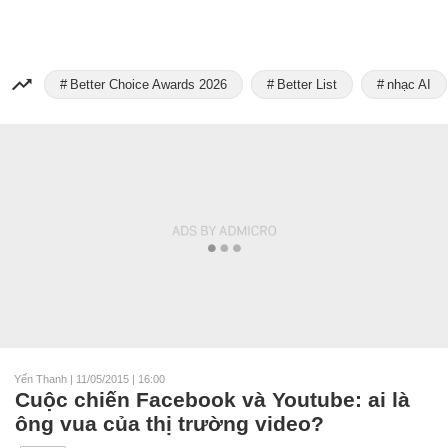
Better Choice Awards 2026
Better List
nhạc AI
Yến Thanh
|
11/05/2015 | 16:00
Cuộc chiến Facebook và Youtube: ai là
ông vua của thị trường video?