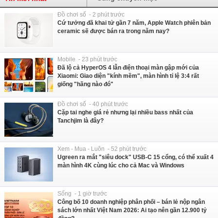
Đồ chơi số - 2 phút trước
Cứ tưởng đã khai tử gần 7 năm, Apple Watch phiên bản
ceramic sẽ được bán ra trong năm nay?
Mobile - 23 phút trước
Đã lộ cả HyperOS 4 lẫn điện thoại màn gập mới của
Xiaomi: Giao diện "kính mềm", màn hình tỉ lệ 3:4 rất
giống "hãng nào đó"
Đồ chơi số - 40 phút trước
Cặp tai nghe giá rẻ nhưng lại nhiều bass nhất của
Tanchjim là đây?
Xem - Mua - Luôn - 52 phút trước
Ugreen ra mắt "siêu dock" USB-C 15 cổng, có thể xuất 4
màn hình 4K cùng lúc cho cả Mac và Windows
Sống - 1 giờ trước
Công bố 10 doanh nghiệp phân phối – bán lẻ nộp ngân
sách lớn nhất Việt Nam 2026: Ai tạo nên gần 12.900 tỷ