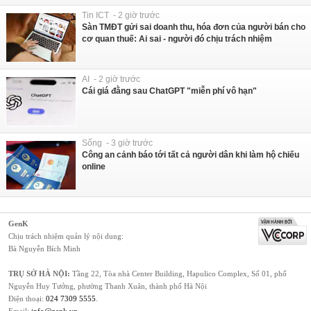
Tin ICT - 2 giờ trước
Sàn TMĐT gửi sai doanh thu, hóa đơn của người bán cho
cơ quan thuế: Ai sai - người đó chịu trách nhiệm
AI - 2 giờ trước
Cái giá đằng sau ChatGPT "miễn phí vô hạn"
Sống - 3 giờ trước
Công an cảnh báo tới tất cả người dân khi làm hộ chiếu
online
GenK
Chịu trách nhiệm quản lý nội dung:
Bà Nguyễn Bích Minh
TRỤ SỞ HÀ NỘI:
Tầng 22, Tòa nhà Center Building, Hapulico Complex, Số 01, phố
Nguyễn Huy Tưởng, phường Thanh Xuân, thành phố Hà Nội
Điện thoại:
024 7309 5555
.
Email:
info@genk.vn