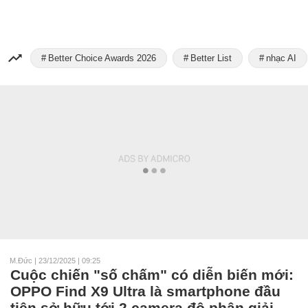
Better Choice Awards 2026
Better List
nhạc AI
M.Đức
|
23/12/2025 | 09:25
Cuộc chiến "số chấm" có diễn biến mới:
OPPO Find X9 Ultra là smartphone đầu
tiên sở hữu tới 2 camera độ phân giải