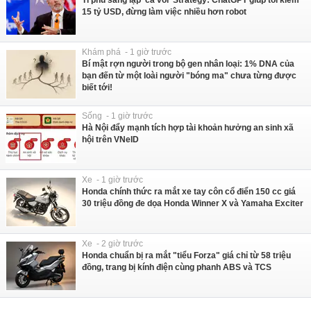
Tỉ phú sáng lập 'cá voi' Strategy: ChatGPT giúp tôi kiếm
15 tỷ USD, đừng làm việc nhiều hơn robot
Khám phá - 1 giờ trước
Bí mật rợn người trong bộ gen nhân loại: 1% DNA của
bạn đến từ một loài người "bóng ma" chưa từng được
biết tới!
Sống - 1 giờ trước
Hà Nội đẩy mạnh tích hợp tài khoản hưởng an sinh xã
hội trên VNeID
Xe - 1 giờ trước
Honda chính thức ra mắt xe tay côn cổ điển 150 cc giá
30 triệu đồng đe dọa Honda Winner X và Yamaha Exciter
Xe - 2 giờ trước
Honda chuẩn bị ra mắt "tiểu Forza" giá chỉ từ 58 triệu
đồng, trang bị kính điện cùng phanh ABS và TCS