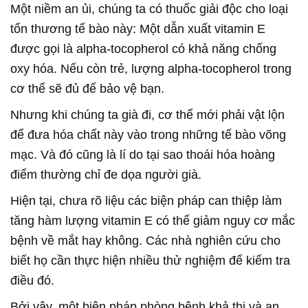
Một niềm an ủi, chúng ta có thuốc giải độc cho loại
tổn thương tế bào này: Một dẫn xuất vitamin E
được gọi là alpha-tocopherol có khả năng chống
oxy hóa. Nếu còn trẻ, lượng alpha-tocopherol trong
cơ thể sẽ đủ để bảo vệ bạn.
Nhưng khi chúng ta già đi, cơ thể mới phải vật lộn
để đưa hóa chất này vào trong những tế bào võng
mạc. Và đó cũng là lí do tại sao thoái hóa hoàng
điểm thường chỉ đe dọa người già.
Hiện tại, chưa rõ liệu các biện pháp can thiệp làm
tăng hàm lượng vitamin E có thể giảm nguy cơ mắc
bệnh về mắt hay không. Các nhà nghiên cứu cho
biết họ cần thực hiện nhiều thử nghiệm để kiểm tra
điều đó.
Bởi vậy, một biện pháp phòng bệnh khả thi và an