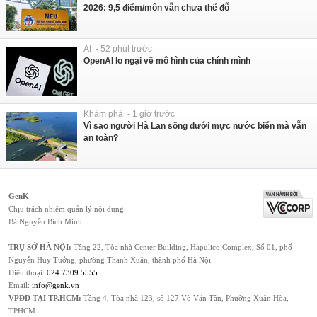
2026: 9,5 điểm/môn vẫn chưa thể đỗ
AI - 52 phút trước
OpenAI lo ngại về mô hình của chính mình
Khám phá - 1 giờ trước
Vì sao người Hà Lan sống dưới mực nước biển mà vẫn
an toàn?
GenK
Chịu trách nhiệm quản lý nội dung:
Bà Nguyễn Bích Minh
TRỤ SỞ HÀ NỘI:
Tầng 22, Tòa nhà Center Building, Hapulico Complex, Số 01, phố
Nguyễn Huy Tưởng, phường Thanh Xuân, thành phố Hà Nội
Điện thoại:
024 7309 5555
.
Email:
info@genk.vn
VPĐD TẠI TP.HCM:
Tầng 4, Tòa nhà 123, số 127 Võ Văn Tần, Phường Xuân Hòa,
TPHCM