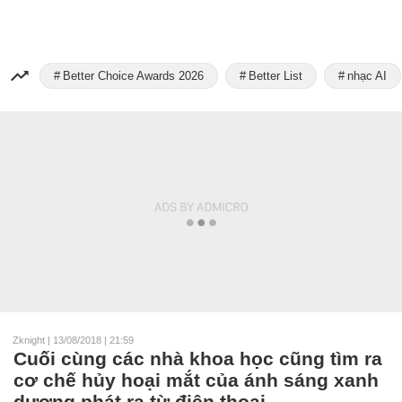
Better Choice Awards 2026
Better List
nhạc AI
Zknight
|
13/08/2018 | 21:59
Cuối cùng các nhà khoa học cũng tìm ra
cơ chế hủy hoại mắt của ánh sáng xanh
dương phát ra từ điện thoại