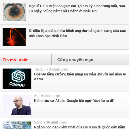
Họa sĩ Úc bị một con giun dài 3,5 cm ký sinh trong mắt, sau
10 ngày "cúng bái" chữa bệnh ở Châu Phi
Kì diệu liệu pháp chữa bệnh ung thư bằng ánh sáng của các
nhà khoa học Nhật Bản
Cùng chuyên mục
Tin mới nhất
Tin ICT - 3 phút trước
OpenAI tăng cường biện pháp an toàn đối với mô hình AI
Astra
AI - 9 phút trước
Kiến trúc sư AI của Google bất ngờ "dứt áo ra đi"
Sống - 36 phút trước
Ngành học cao điểm nhất của ĐH Kinh tế Quốc dân năm