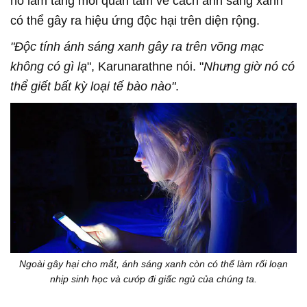
nó làm tăng mối quan tâm về cách ánh sáng xanh
có thể gây ra hiệu ứng độc hại trên diện rộng.
"Độc tính ánh sáng xanh gây ra trên võng mạc
không có gì lạ
", Karunarathne nói. "
Nhưng giờ nó có
thể giết bất kỳ loại tế bào nào"
.
Ngoài gây hại cho mắt, ánh sáng xanh còn có thể làm rối loạn
nhịp sinh học và cướp đi giấc ngủ của chúng ta.