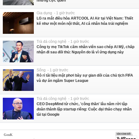
nhưng cực quen
Gia dụng - 1 giờ trước
LG ra mắt điều hòa ARTCOOL AI Air tại Việt Nam: Thiết
kế như một món nội thất, AI cá nhân hóa trải nghiệm
Trà đá công nghệ - 1 giờ trước
Công ty mẹ TikTok cấm nhân viên sao chép AI Mỹ, chấp
nhận đi sau đối thủ: Nguyên do là vì ứng dụng này
Sống - 1 giờ trước
Rò rỉ tài liệu mật phơi bày sự gian dối của chủ tịch FIFA
và dự án ngầm Super League
Trà đá công nghệ - 1 giờ trước
CEO DeepMind từ chức, 'công thần' lâu năm rời tập
đoàn thành lập startup riêng: Cuộc đại tháo chạy nhân
tài tại Google
GenK