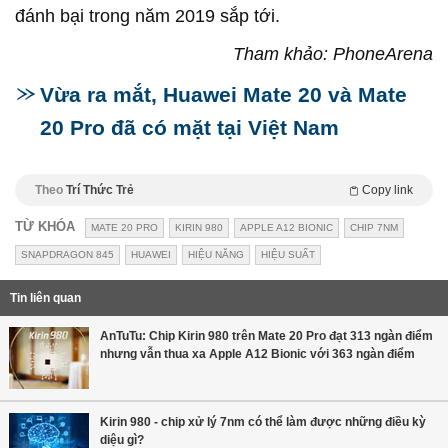
đánh bại trong năm 2019 sắp tới.
Tham khảo: PhoneArena
Vừa ra mắt, Huawei Mate 20 và Mate
20 Pro đã có mặt tại Việt Nam
Theo
Trí Thức Trẻ
Copy link
TỪ KHÓA
MATE 20 PRO
KIRIN 980
APPLE A12 BIONIC
CHIP 7NM
SNAPDRAGON 845
HUAWEI
HIỆU NĂNG
HIỆU SUẤT
Tin liên quan
AnTuTu: Chip Kirin 980 trên Mate 20 Pro đạt 313 ngàn điểm
nhưng vẫn thua xa Apple A12 Bionic với 363 ngàn điểm
Kirin 980 - chip xử lý 7nm có thể làm được những điều kỳ
diệu gì?