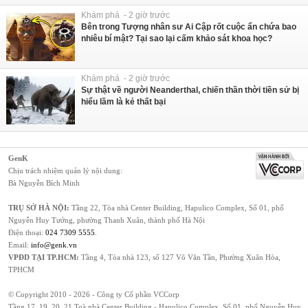
Khám phá - 2 giờ trước
Bên trong Tượng nhân sư Ai Cập rốt cuộc ẩn chứa bao
nhiêu bí mật? Tại sao lại cấm khảo sát khoa học?
Khám phá - 2 giờ trước
Sự thật về người Neanderthal, chiến thần thời tiền sử bị
hiểu lầm là kẻ thất bại
GenK
Chịu trách nhiệm quản lý nội dung:
Bà Nguyễn Bích Minh
TRỤ SỞ HÀ NỘI:
Tầng 22, Tòa nhà Center Building, Hapulico Complex, Số 01, phố
Nguyễn Huy Tưởng, phường Thanh Xuân, thành phố Hà Nội
Điện thoại:
024 7309 5555
.
Email:
info@genk.vn
VPĐD TẠI TP.HCM:
Tầng 4, Tòa nhà 123, số 127 Võ Văn Tần, Phường Xuân Hòa,
TPHCM
© Copyright 2010 - 2026 - Công ty Cổ phần VCCorp
Tầng 17, 19, 20, 21 Toà nhà Center Building - Hapulico Complex, Số 01, phố Nguyễn Huy