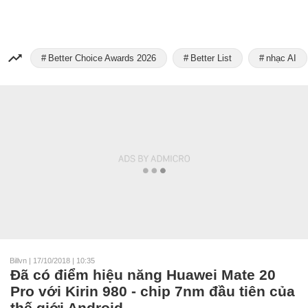
Better Choice Awards 2026
Better List
nhạc AI
Billvn
|
17/10/2018 | 10:35
Đã có điểm hiệu năng Huawei Mate 20
Pro với Kirin 980 - chip 7nm đầu tiên của
thế giới Android