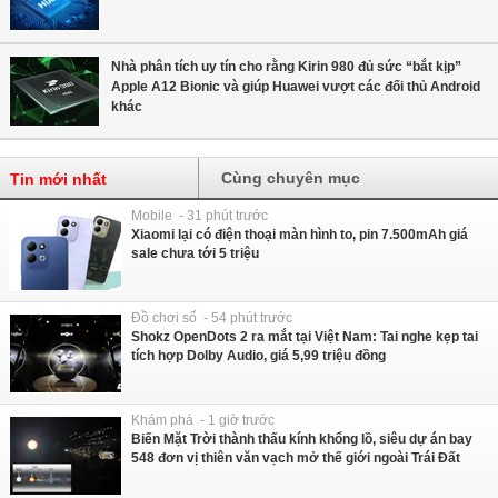
Nhà phân tích uy tín cho rằng Kirin 980 đủ sức “bắt kịp”
Apple A12 Bionic và giúp Huawei vượt các đối thủ Android
khác
Cùng chuyên mục
Tin mới nhất
Mobile - 31 phút trước
Xiaomi lại có điện thoại màn hình to, pin 7.500mAh giá
sale chưa tới 5 triệu
Đồ chơi số - 54 phút trước
Shokz OpenDots 2 ra mắt tại Việt Nam: Tai nghe kẹp tai
tích hợp Dolby Audio, giá 5,99 triệu đồng
Khám phá - 1 giờ trước
Biến Mặt Trời thành thấu kính khổng lồ, siêu dự án bay
548 đơn vị thiên văn vạch mở thế giới ngoài Trái Đất