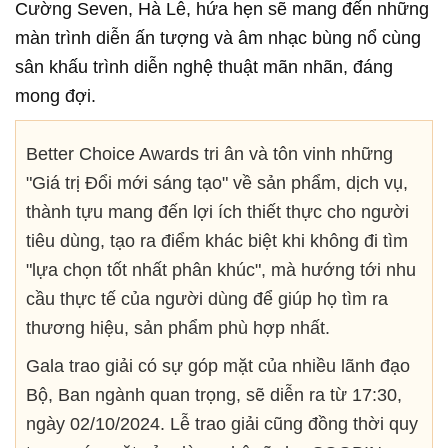
Cường Seven, Hà Lê, hứa hẹn sẽ mang đến những
màn trình diễn ấn tượng và âm nhạc bùng nổ cùng
sân khấu trình diễn nghệ thuật mãn nhãn, đáng
mong đợi.
Better Choice Awards tri ân và tôn vinh những
"Giá trị Đổi mới sáng tạo" về sản phẩm, dịch vụ,
thành tựu mang đến lợi ích thiết thực cho người
tiêu dùng, tạo ra điểm khác biệt khi không đi tìm
"lựa chọn tốt nhất phân khúc", mà hướng tới nhu
cầu thực tế của người dùng để giúp họ tìm ra
thương hiệu, sản phẩm phù hợp nhất.
Gala trao giải có sự góp mặt của nhiều lãnh đạo
Bộ, Ban ngành quan trọng, sẽ diễn ra từ 17:30,
ngày 02/10/2024. Lễ trao giải cũng đồng thời quy