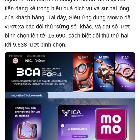
tiến đáng kể trong hiệu quả dịch vụ và sự hài lòng
của khách hàng. Tại đây, Siêu ứng dụng MoMo đã
vượt xa các đối thủ “sừng sỏ” khác, và đạt số lượt
bình chọn lên tới 15.690, cách biệt đối thủ thứ hai
tới 9.638 lượt bình chọn.