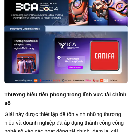
Thương hiệu tiên phong trong lĩnh vực tài chính
số
Giải này được thiết lập để tôn vinh những thương
hiệu và doanh nghiệp đã áp dụng thành công công
nghệ số vào các hoạt động tài chính, đem lại cải