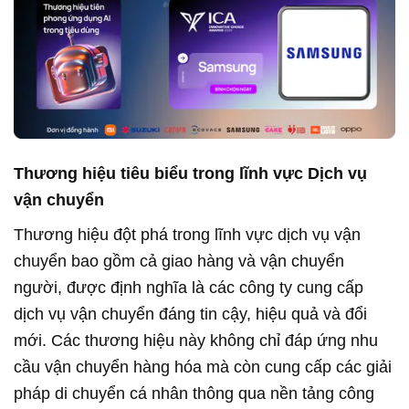
Thương hiệu tiêu biểu trong lĩnh vực Dịch vụ
vận chuyển
Thương hiệu đột phá trong lĩnh vực dịch vụ vận
chuyển bao gồm cả giao hàng và vận chuyển
người, được định nghĩa là các công ty cung cấp
dịch vụ vận chuyển đáng tin cậy, hiệu quả và đổi
mới. Các thương hiệu này không chỉ đáp ứng nhu
cầu vận chuyển hàng hóa mà còn cung cấp các giải
pháp di chuyển cá nhân thông qua nền tảng công