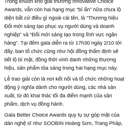
Trong khuôn khổ giải thưởng Innovative Choice
Awards, vẫn còn hai hạng mục “bí ẩn” nữa chưa lộ
diện bất cứ điều gì ngoài cái tên, là “Thương hiệu
Đổi mới sáng tạo phục vụ người dùng và doanh
nghiệp” và
“Đổi mới sáng tạo trong lĩnh vực ngân
hàng”. Tại đêm gala diễn ra từ 17h30 ngày 2/10 tới
đây, ban tổ chức cũng như hội đồng thẩm định sẽ
tiết lộ bí mật, đồng thời vinh danh những thương
hiệu, sản phẩm tỏa sáng trong hai hạng mục này.
Lễ trao giải còn là nơi kết nối và tổ chức những hoạt
động ý nghĩa dành cho người dùng, các nhà sản
xuất, từ đó khai thác tối đa điểm mạnh của sản
phẩm, dịch vụ đồng hành.
Gala Better Choice Awards quy tụ sự góp mặt của
dàn nghệ sĩ như SOOBIN Hoàng Sơn, Trang Pháp,