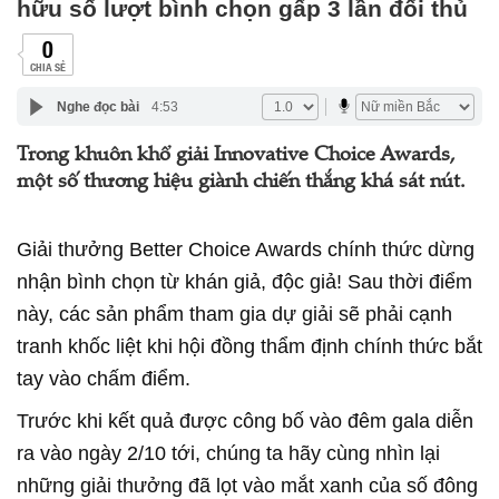
hữu số lượt bình chọn gấp 3 lần đối thủ
0
CHIA SẺ
Nghe đọc bài
4:53
Trong khuôn khổ giải Innovative Choice Awards,
một số thương hiệu giành chiến thắng khá sát nút.
Giải thưởng Better Choice Awards chính thức dừng
nhận bình chọn từ khán giả, độc giả! Sau thời điểm
này, các sản phẩm tham gia dự giải sẽ phải cạnh
tranh khốc liệt khi hội đồng thẩm định chính thức bắt
tay vào chấm điểm.
Trước khi kết quả được công bố vào đêm gala diễn
ra vào ngày 2/10 tới, chúng ta hãy cùng nhìn lại
những giải thưởng đã lọt vào mắt xanh của số đông