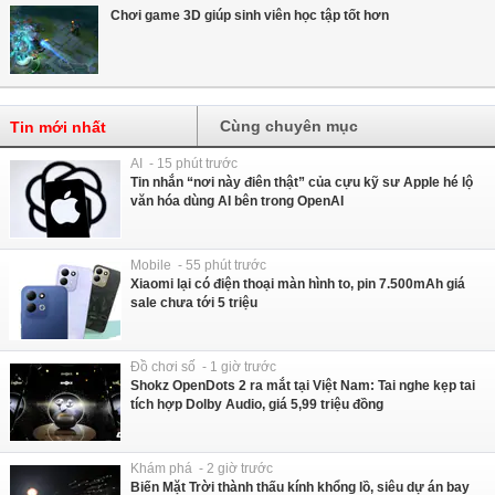
Chơi game 3D giúp sinh viên học tập tốt hơn
Cùng chuyên mục
Tin mới nhất
AI - 15 phút trước
Tin nhắn “nơi này điên thật” của cựu kỹ sư Apple hé lộ
văn hóa dùng AI bên trong OpenAI
Mobile - 55 phút trước
Xiaomi lại có điện thoại màn hình to, pin 7.500mAh giá
sale chưa tới 5 triệu
Đồ chơi số - 1 giờ trước
Shokz OpenDots 2 ra mắt tại Việt Nam: Tai nghe kẹp tai
tích hợp Dolby Audio, giá 5,99 triệu đồng
Khám phá - 2 giờ trước
Biến Mặt Trời thành thấu kính khổng lồ, siêu dự án bay