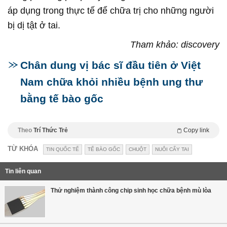
áp dụng trong thực tế để chữa trị cho những người
bị dị tật ở tai.
Tham khảo: discovery
Chân dung vị bác sĩ đầu tiên ở Việt
Nam chữa khỏi nhiều bệnh ung thư
bằng tế bào gốc
Theo
Trí Thức Trẻ
Copy link
TỪ KHÓA
TIN QUỐC TẾ
TẾ BÀO GỐC
CHUỘT
NUÔI CẤY TAI
Tin liên quan
Thử nghiệm thành công chip sinh học chữa bệnh mù lòa