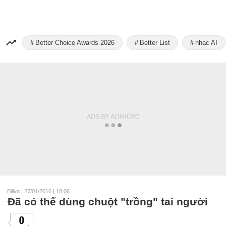
Better Choice Awards 2026
Better List
nhạc AI
Billvn
|
27/01/2016 | 18:06
Đã có thể dùng chuột "trồng" tai người
0