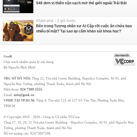
548 đơn vị thiên văn vạch mở thế giới ngoài Trái Đất
Khám phá - 2 giờ trước
Bên trong Tượng nhân sư Ai Cập rốt cuộc ẩn chứa bao
nhiêu bí mật? Tại sao lại cấm khảo sát khoa học?
GenK
Chịu trách nhiệm quản lý nội dung:
Bà Nguyễn Bích Minh
TRỤ SỞ HÀ NỘI:
Tầng 22, Tòa nhà Center Building, Hapulico Complex, Số 01, phố
Nguyễn Huy Tưởng, phường Thanh Xuân, thành phố Hà Nội
Điện thoại:
024 7309 5555
.
Email:
info@genk.vn
VPĐD TẠI TP.HCM:
Tầng 4, Tòa nhà 123, số 127 Võ Văn Tần, Phường Xuân Hòa,
TPHCM
© Copyright 2010 - 2026 - Công ty Cổ phần VCCorp
Tầng 17, 19, 20, 21 Toà nhà Center Building - Hapulico Complex, Số 01, phố Nguyễn Huy
Tưởng, phường Thanh Xuân, thành phố Hà Nội
Hỗ trợ quảng cáo:
02473007108