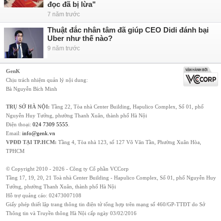
đọc đã bị lừa"
7 năm trước
Thuật đắc nhân tâm đã giúp CEO Didi đánh bại
Uber như thế nào?
9 năm trước
GenK
Chịu trách nhiệm quản lý nội dung:
Bà Nguyễn Bích Minh
TRỤ SỞ HÀ NỘI:
Tầng 22, Tòa nhà Center Building, Hapulico Complex, Số 01, phố
Nguyễn Huy Tưởng, phường Thanh Xuân, thành phố Hà Nội
Điện thoại:
024 7309 5555
.
Email:
info@genk.vn
VPĐD TẠI TP.HCM:
Tầng 4, Tòa nhà 123, số 127 Võ Văn Tần, Phường Xuân Hòa,
TPHCM
© Copyright 2010 - 2026 - Công ty Cổ phần VCCorp
Tầng 17, 19, 20, 21 Toà nhà Center Building - Hapulico Complex, Số 01, phố Nguyễn Huy
Tưởng, phường Thanh Xuân, thành phố Hà Nội
Hỗ trợ quảng cáo:
02473007108
Giấy phép thiết lập trang thông tin điện tử tổng hợp trên mạng số 460/GP-TTĐT do Sở
Thông tin và Truyền thông Hà Nội cấp ngày 03/02/2016