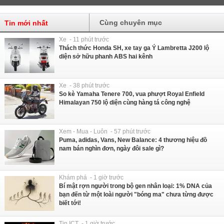
Cùng chuyên mục
Tin mới nhất
Xe - 11 phút trước
Thách thức Honda SH, xe tay ga Ý Lambretta J200 lộ
diện sở hữu phanh ABS hai kênh
Xe - 38 phút trước
So kè Yamaha Tenere 700, vua phượt Royal Enfield
Himalayan 750 lộ diện cùng hàng tá công nghệ
Xem - Mua - Luôn - 57 phút trước
Puma, adidas, Vans, New Balance: 4 thương hiệu đồ
nam bán nghìn đơn, ngày đôi sale gì?
Khám phá - 1 giờ trước
Bí mật rợn người trong bộ gen nhân loại: 1% DNA của
bạn đến từ một loài người "bóng ma" chưa từng được
biết tới!
Tin ICT - 1 giờ trước