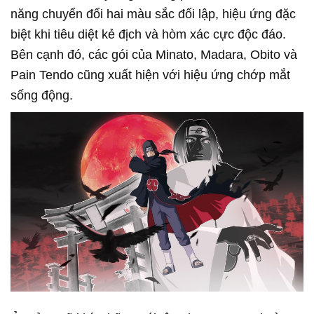
năng chuyển đổi hai màu sắc đối lập, hiệu ứng đặc
biệt khi tiêu diệt kẻ địch và hòm xác cực độc đáo.
Bên cạnh đó, các gói của Minato, Madara, Obito và
Pain Tendo cũng xuất hiện với hiệu ứng chớp mắt
sống động.