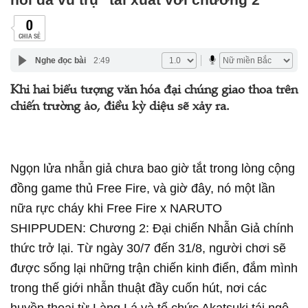
0
CHIA SẺ
Nghe đọc bài
2:49
Khi hai biểu tượng văn hóa đại chúng giao thoa trên
chiến trường ảo, điều kỳ diệu sẽ xảy ra.
Ngọn lửa nhẫn giả chưa bao giờ tắt trong lòng cộng
đồng game thủ Free Fire, và giờ đây, nó một lần
nữa rực cháy khi Free Fire x NARUTO
SHIPPUDEN: Chương 2: Đại chiến Nhẫn Giả chính
thức trở lại. Từ ngày 30/7 đến 31/8, người chơi sẽ
được sống lại những trận chiến kinh điển, đắm mình
trong thế giới nhẫn thuật đầy cuốn hút, nơi các