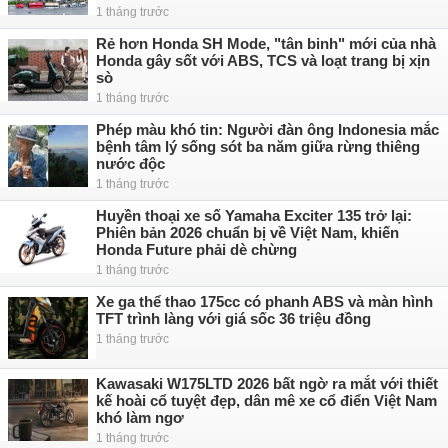
1 tháng trước
Rẻ hơn Honda SH Mode, "tân binh" mới của nhà
Honda gây sốt với ABS, TCS và loạt trang bị xịn
sò
1 tháng trước
Phép màu khó tin: Người đàn ông Indonesia mắc
bệnh tâm lý sống sót ba năm giữa rừng thiêng
nước độc
1 tháng trước
Huyền thoại xe số Yamaha Exciter 135 trở lại:
Phiên bản 2026 chuẩn bị về Việt Nam, khiến
Honda Future phải dè chừng
1 tháng trước
Xe ga thể thao 175cc có phanh ABS và màn hình
TFT trình làng với giá sốc 36 triệu đồng
1 tháng trước
Kawasaki W175LTD 2026 bất ngờ ra mắt với thiết
kế hoài cổ tuyệt đẹp, dân mê xe cổ điển Việt Nam
khó làm ngơ
1 tháng trước