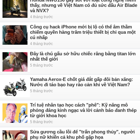
thấy, nhưng về Việt Nam có đủ sức đấu Air Blade
và NVX?
4 tháng trước
Công cụ hack iPhone mới bị lộ có thể âm thầm
chiếm quyền hàng trăm triệu thiết bị chỉ qua một
cú nhấp
4 tháng trước
Đây là chú gấu sở hữu chiếc răng bằng titan lớn
nhất thế giới
5 tháng trước
Yamaha Aerox-E chốt giá đắt gấp đôi bản xăng:
Nước đi táo bạo hay rào cản khi về Việt Nam?
5 tháng trước
Trí tuệ nhân tạo học cách "phê": Kỹ năng mô
phỏng đáng kinh ngạc và lời cảnh báo đanh thép
từ giới khoa học
5 tháng trước
Sửa gương cầu lồi để "trấn phong thủy", người
phụ nữ khiến cả khu phố gặp họa