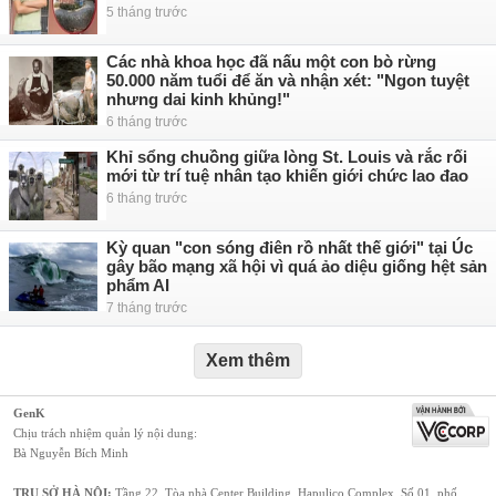
5 tháng trước
Các nhà khoa học đã nấu một con bò rừng
50.000 năm tuổi để ăn và nhận xét: "Ngon tuyệt
nhưng dai kinh khủng!"
6 tháng trước
Khỉ sổng chuồng giữa lòng St. Louis và rắc rối
mới từ trí tuệ nhân tạo khiến giới chức lao đao
6 tháng trước
Kỳ quan "con sóng điên rồ nhất thế giới" tại Úc
gây bão mạng xã hội vì quá ảo diệu giống hệt sản
phẩm AI
7 tháng trước
Xem thêm
GenK
Chịu trách nhiệm quản lý nội dung:
Bà Nguyễn Bích Minh
TRỤ SỞ HÀ NỘI:
Tầng 22, Tòa nhà Center Building, Hapulico Complex, Số 01, phố