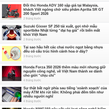
Đối thủ Honda ADV 160 sập giá tại Malaysia,
khách Việt ngóng chờ siêu phẩm Aprilia SR GT
200 Sport 2026
2 tháng trước
Suzuki Gixxer SF 250 tái xuất, gợi nhớ mẫu
sportbike Nhật từng “đại hạ giá” rồi biến mất
khỏi Việt Nam
2 tháng trước
Tại sao hầu hết các chai nước ngọt bằng nhựa
đều có cấu trúc hình cánh hoa ở đáy?
3 tháng trước
Honda Forza 350 2026 thêm màu mới nhưng giữ
nguyên công nghệ, về Việt Nam thành xe dành
cho giới “chịu chi”
4 tháng trước
Sự thật bất ngờ phía sau tiếng 'xoành xoạch' của
máy ATM khi rút tiền: Không phải đếm tiền như
nhiều người nghĩ
4 tháng trước
Honda NWG150 gây sốt với loạt công nghệ hiếm