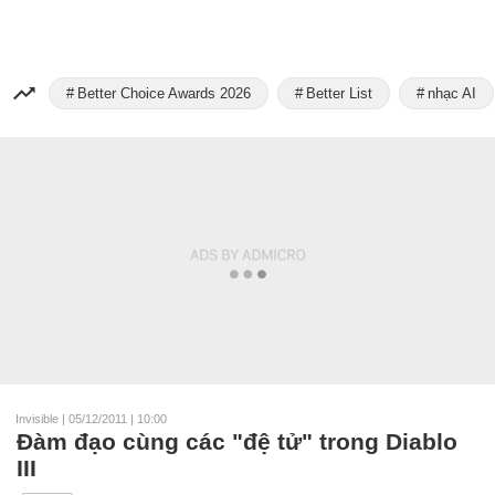
Better Choice Awards 2026
Better List
nhạc AI
Invisible
|
05/12/2011 | 10:00
Đàm đạo cùng các "đệ tử" trong Diablo
III