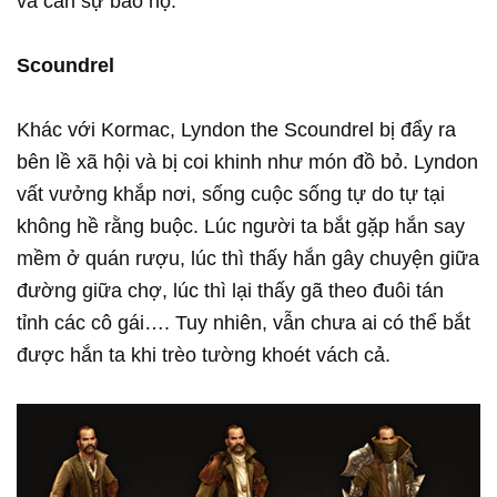
và cần sự bảo hộ.
Scoundrel
Khác với Kormac, Lyndon the Scoundrel bị đẩy ra
bên lề xã hội và bị coi khinh như món đồ bỏ. Lyndon
vất vưởng khắp nơi, sống cuộc sống tự do tự tại
không hề rằng buộc. Lúc người ta bắt gặp hắn say
mềm ở quán rượu, lúc thì thấy hắn gây chuyện giữa
đường giữa chợ, lúc thì lại thấy gã theo đuôi tán
tỉnh các cô gái…. Tuy nhiên, vẫn chưa ai có thể bắt
được hắn ta khi trèo tường khoét vách cả.