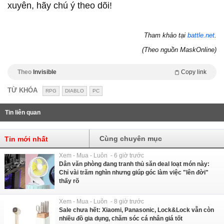
xuyên, hãy chú ý theo dõi!
Tham khảo tại
battle.net
.
(Theo nguồn MaskOnline)
Theo
Invisible
Copy link
TỪ KHÓA
RPG
DIABLO
PC
Tin liên quan
Cùng chuyên mục
Tin mới nhất
Xem - Mua - Luôn - 6 giờ trước
Dân văn phòng đang tranh thủ săn deal loạt món này:
Chỉ vài trăm nghìn nhưng giúp góc làm việc "lên đời"
thấy rõ
Xem - Mua - Luôn - 8 giờ trước
Sale chưa hết: Xiaomi, Panasonic, Lock&Lock vẫn còn
nhiều đồ gia dụng, chăm sóc cá nhân giá tốt