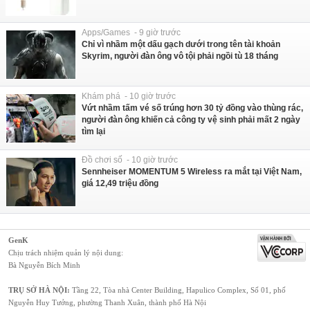
Apps/Games - 9 giờ trước
Chỉ vì nhầm một dấu gạch dưới trong tên tài khoản
Skyrim, người đàn ông vô tội phải ngồi tù 18 tháng
Khám phá - 10 giờ trước
Vứt nhầm tấm vé số trúng hơn 30 tỷ đồng vào thùng rác,
người đàn ông khiến cả công ty vệ sinh phải mất 2 ngày
tìm lại
Đồ chơi số - 10 giờ trước
Sennheiser MOMENTUM 5 Wireless ra mắt tại Việt Nam,
giá 12,49 triệu đồng
GenK
Chịu trách nhiệm quản lý nội dung:
Bà Nguyễn Bích Minh
TRỤ SỞ HÀ NỘI:
Tầng 22, Tòa nhà Center Building, Hapulico Complex, Số 01, phố
Nguyễn Huy Tưởng, phường Thanh Xuân, thành phố Hà Nội