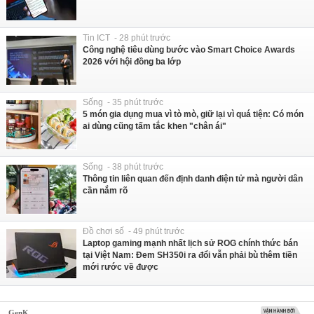
Tin ICT - 28 phút trước
Công nghệ tiêu dùng bước vào Smart Choice Awards
2026 với hội đồng ba lớp
Sống - 35 phút trước
5 món gia dụng mua vì tò mò, giữ lại vì quá tiện: Có món
ai dùng cũng tấm tắc khen "chân ái"
Sống - 38 phút trước
Thông tin liên quan đến định danh điện tử mà người dân
cần nắm rõ
Đồ chơi số - 49 phút trước
Laptop gaming mạnh nhất lịch sử ROG chính thức bán
tại Việt Nam: Đem SH350i ra đổi vẫn phải bù thêm tiền
mới rước về được
GenK