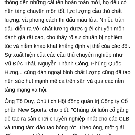
thống đến những cái tên hoàn toàn mới, họ đều có
nền tảng chuyên môn tốt, lực lượng cầu thủ chất
lượng, và phong cách thi đấu máu lửa. Nhiều trận
đấu diễn ra với chất lượng được giới chuyên môn
đánh giá rất cao, cho thấy rõ sự chuẩn bị nghiêm
túc và niềm khao khát khẳng định vị thế của các đội.
Sự xuất hiện của các cầu thủ chuyên nghiệp như
Vũ Đức Thái, Nguyễn Thành Công, Phùng Quốc
Hưng,.. cùng dàn ngoại binh chất lượng cũng đã tạo
nên sức hút mạnh mẽ cả trên sân và qua các nền
tảng mạng xã hội.
Ông Tô Duy, Chủ tịch Hội đồng quản trị Công ty Cổ
phần New Sports, cho biết: "Chúng tôi luôn cố gắng
để tạo ra sân chơi chuyên nghiệp nhất cho các CLB
và trung tâm đào tạo bóng rổ". Theo ông, một giải