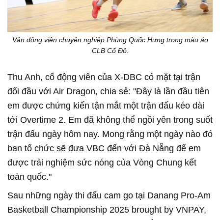
Vận động viên chuyên nghiệp Phùng Quốc Hưng trong màu áo
CLB Cố Đô.
Thu Anh, cổ động viên của X-DBC có mặt tại trận
đối đầu với Air Dragon, chia sẻ: "Đây là lần đầu tiên
em được chứng kiến tận mắt một trận đấu kéo dài
tới Overtime 2. Em đã không thể ngồi yên trong suốt
trận đấu ngày hôm nay. Mong rằng một ngày nào đó
ban tổ chức sẽ đưa VBC đến với Đà Nẵng để em
được trải nghiệm sức nóng của Vòng Chung kết
toàn quốc."
Sau những ngày thi đấu cam go tại Danang Pro-Am
Basketball Championship 2025 brought by VNPAY,