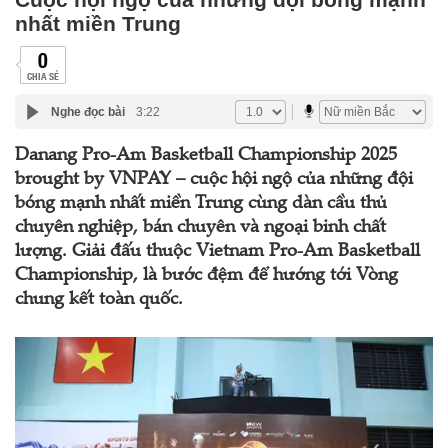
nhất miền Trung
0
CHIA SẺ
Nghe đọc bài
3:22
Danang Pro-Am Basketball Championship 2025
brought by VNPAY – cuộc hội ngộ của những đội
bóng mạnh nhất miền Trung cùng dàn cầu thủ
chuyên nghiệp, bán chuyên và ngoại binh chất
lượng. Giải đấu thuộc Vietnam Pro-Am Basketball
Championship, là bước đệm để hướng tới Vòng
chung kết toàn quốc.