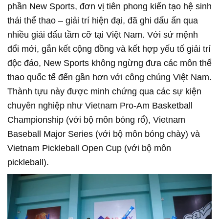
phần New Sports, đơn vị tiên phong kiến tạo hệ sinh
thái thể thao – giải trí hiện đại, đã ghi dấu ấn qua
nhiều giải đấu tầm cỡ tại Việt Nam. Với sứ mệnh
đổi mới, gắn kết cộng đồng và kết hợp yếu tố giải trí
độc đáo, New Sports không ngừng đưa các môn thể
thao quốc tế đến gần hơn với công chúng Việt Nam.
Thành tựu này được minh chứng qua các sự kiện
chuyên nghiệp như Vietnam Pro-Am Basketball
Championship (với bộ môn bóng rổ), Vietnam
Baseball Major Series (với bộ môn bóng chày) và
Vietnam Pickleball Open Cup (với bộ môn
pickleball).