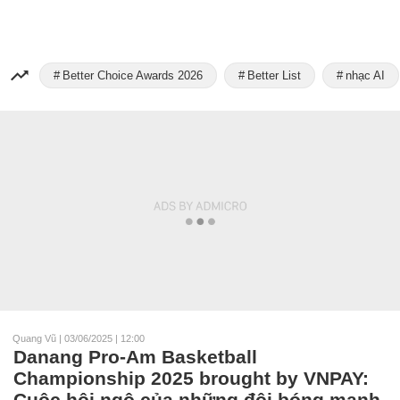
Better Choice Awards 2026
Better List
nhạc AI
Quang Vũ
|
03/06/2025 | 12:00
Danang Pro-Am Basketball
Championship 2025 brought by VNPAY:
Cuộc hội ngộ của những đội bóng mạnh