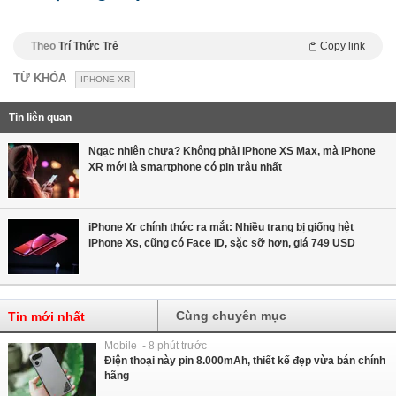
Theo
Trí Thức Trẻ
Copy link
TỪ KHÓA
IPHONE XR
Tin liên quan
Ngạc nhiên chưa? Không phải iPhone XS Max, mà iPhone
XR mới là smartphone có pin trâu nhất
iPhone Xr chính thức ra mắt: Nhiều trang bị giống hệt
iPhone Xs, cũng có Face ID, sặc sỡ hơn, giá 749 USD
Cùng chuyên mục
Tin mới nhất
Mobile - 8 phút trước
Điện thoại này pin 8.000mAh, thiết kế đẹp vừa bán chính
hãng