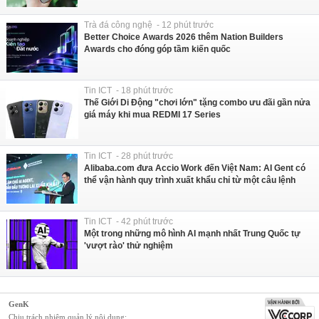
Trà đá công nghệ - 12 phút trước
Better Choice Awards 2026 thêm Nation Builders
Awards cho đóng góp tầm kiến quốc
Tin ICT - 18 phút trước
Thế Giới Di Động "chơi lớn" tặng combo ưu đãi gần nửa
giá máy khi mua REDMI 17 Series
Tin ICT - 28 phút trước
Alibaba.com đưa Accio Work đến Việt Nam: AI Gent có
thể vận hành quy trình xuất khẩu chỉ từ một câu lệnh
Tin ICT - 42 phút trước
Một trong những mô hình AI mạnh nhất Trung Quốc tự
'vượt rào' thử nghiệm
GenK
Chịu trách nhiệm quản lý nội dung: