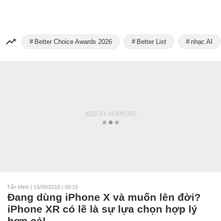
Better Choice Awards 2026
Better List
nhạc AI
Tấn Minh
|
15/09/2018 | 08:15
Đang dùng iPhone X và muốn lên đời?
iPhone XR có lẽ là sự lựa chọn hợp lý
hơn cả!