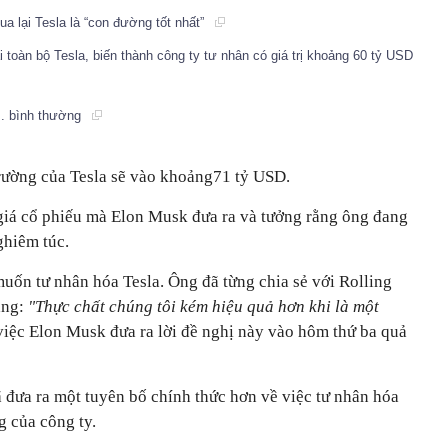
ua lại Tesla là “con đường tốt nhất”
 toàn bộ Tesla, biến thành công ty tư nhân có giá trị khoảng 60 tỷ USD
.. bình thường
ị trường của Tesla sẽ vào khoảng71 tỷ USD.
giá cổ phiếu mà Elon Musk đưa ra và tưởng rằng ông đang
ghiêm túc.
uốn tư nhân hóa Tesla. Ông đã từng chia sẻ với Rolling
ằng:
"Thực chất chúng tôi kém hiệu quả hơn khi là một
việc Elon Musk đưa ra lời đề nghị này vào hôm thứ ba quả
 đưa ra một tuyên bố chính thức hơn về việc tư nhân hóa
g của công ty.