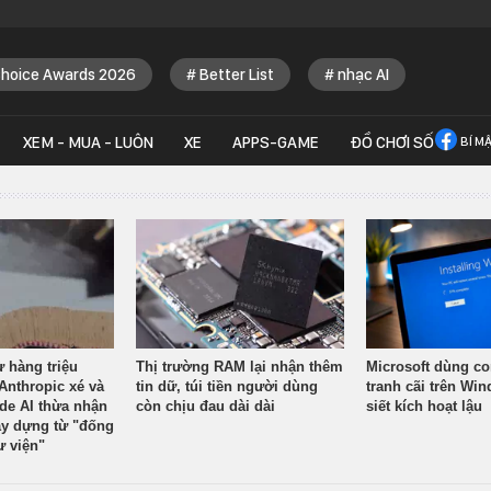
Choice Awards 2026
Better List
nhạc AI
XEM - MUA - LUÔN
XE
APPS-GAME
ĐỒ CHƠI SỐ
BÍ M
ừ hàng triệu
Thị trường RAM lại nhận thêm
Microsoft dùng co
Anthropic xé và
tin dữ, túi tiền người dùng
tranh cãi trên Wi
ude AI thừa nhận
còn chịu đau dài dài
siết kích hoạt lậu
y dựng từ "đống
ư viện"