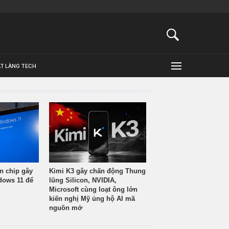
ẬT LÀNG TECH
n chip gây
Kimi K3 gây chấn động Thung
ndows 11 để
lũng Silicon, NVIDIA,
Microsoft cùng loạt ông lớn
kiến nghị Mỹ ủng hộ AI mã
nguồn mở