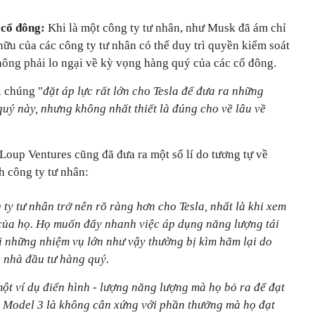
a cổ đông:
Khi là một công ty tư nhân, như Musk đã ám chỉ
hữu của các công ty tư nhân có thể duy trì quyền kiểm soát
ông phải lo ngại về kỳ vọng hàng quý của các cổ đông.
i chúng "
đặt áp lực rất lớn cho Tesla để đưa ra những
uý này, nhưng không nhất thiết là đúng cho về lâu về
Loup Ventures cũng đã đưa ra một số lí do tương tự về
h công ty tư nhân:
 ty tư nhân trở nên rõ ràng hơn cho Tesla, nhất là khi xem
của họ. Họ muốn đẩy nhanh việc áp dụng năng lượng tái
ới những nhiệm vụ lớn như vậy thường bị kìm hãm lại do
c nhà đầu tư hàng quý.
ột ví dụ điển hình - lượng năng lượng mà họ bỏ ra để đạt
e Model 3 là không cân xứng với phần thưởng mà họ đạt