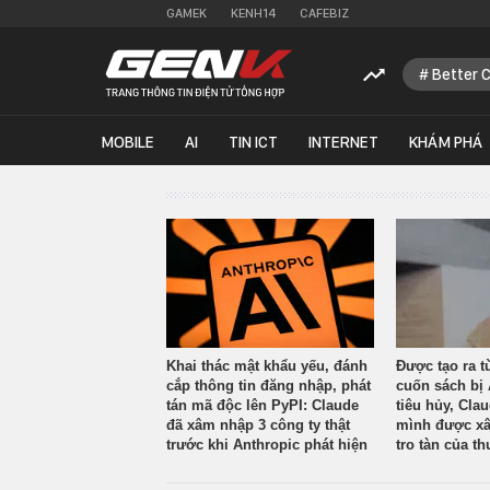
GAMEK
KENH14
CAFEBIZ
Better 
MOBILE
AI
TIN ICT
INTERNET
KHÁM PHÁ
Khai thác mật khẩu yếu, đánh
Được tạo ra t
cắp thông tin đăng nhập, phát
cuốn sách bị 
tán mã độc lên PyPI: Claude
tiêu hủy, Cla
đã xâm nhập 3 công ty thật
mình được xâ
trước khi Anthropic phát hiện
tro tàn của th