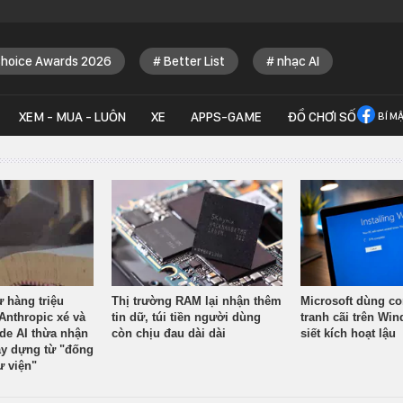
Choice Awards 2026
Better List
nhạc AI
XEM - MUA - LUÔN
XE
APPS-GAME
ĐỒ CHƠI SỐ
BÍ M
ừ hàng triệu
Thị trường RAM lại nhận thêm
Microsoft dùng co
Anthropic xé và
tin dữ, túi tiền người dùng
tranh cãi trên Wi
ude AI thừa nhận
còn chịu đau dài dài
siết kích hoạt lậu
y dựng từ "đống
ư viện"