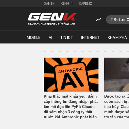
GAMEK
KENH14
CAFEBIZ
Better 
MOBILE
AI
TIN ICT
INTERNET
KHÁM PHÁ
Khai thác mật khẩu yếu, đánh
Được tạo ra t
cắp thông tin đăng nhập, phát
cuốn sách bị 
tán mã độc lên PyPI: Claude
tiêu hủy, Cla
đã xâm nhập 3 công ty thật
mình được xâ
trước khi Anthropic phát hiện
tro tàn của th