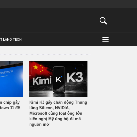
ẬT LÀNG TECH
n chip gây
Kimi K3 gây chấn động Thung
ndows 11 để
lũng Silicon, NVIDIA,
Microsoft cùng loạt ông lớn
kiến nghị Mỹ ủng hộ AI mã
nguồn mở