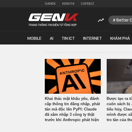
GAMEK
KENH14
CAFEBIZ
Better 
MOBILE
AI
TIN ICT
INTERNET
KHÁM PHÁ
Khai thác mật khẩu yếu, đánh
Được tạo ra t
cắp thông tin đăng nhập, phát
cuốn sách bị 
tán mã độc lên PyPI: Claude
tiêu hủy, Cla
đã xâm nhập 3 công ty thật
mình được xâ
trước khi Anthropic phát hiện
tro tàn của th