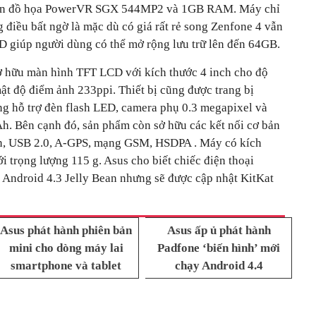
hân đồ họa PowerVR SGX 544MP2 và 1GB RAM. Máy chỉ
 điều bất ngờ là mặc dù có giá rất rẻ song Zenfone 4 vẫn
D giúp người dùng có thể mở rộng lưu trữ lên đến 64GB.
ở hữu màn hình TFT LCD với kích thước 4 inch cho độ
mật độ điểm ảnh 233ppi. Thiết bị cũng được trang bị
g hỗ trợ đèn flash LED, camera phụ 0.3 megapixel và
. Bên cạnh đó, sản phẩm còn sở hữu các kết nối cơ bản
 / n, USB 2.0, A-GPS, mạng GSM, HSDPA . Máy có kích
i trọng lượng 115 g. Asus cho biết chiếc điện thoại
 Android 4.3 Jelly Bean nhưng sẽ được cập nhật KitKat
Asus phát hành phiên bản
Asus ấp ủ phát hành
mini cho dòng máy lai
Padfone ‘biến hình’ mới
smartphone và tablet
chạy Android 4.4