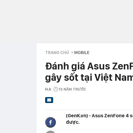
TRANG CHỦ
MOBILE
›
Đánh giá Asus ZenFo
gây sốt tại Việt Na
H.A
13 NĂM TRƯỚC
(GenK.vn) - Asus ZenFone 4 s
được.