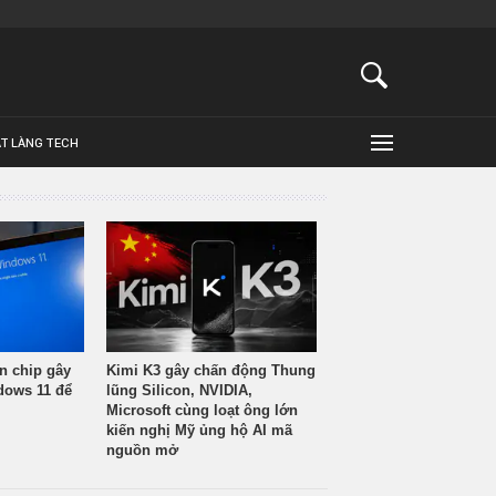
ẬT LÀNG TECH
n chip gây
Kimi K3 gây chấn động Thung
ndows 11 để
lũng Silicon, NVIDIA,
Microsoft cùng loạt ông lớn
kiến nghị Mỹ ủng hộ AI mã
nguồn mở