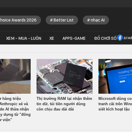
Choice Awards 2026
Better List
nhạc AI
XEM - MUA - LUÔN
XE
APPS-GAME
ĐỒ CHƠI SỐ
BÍ M
ừ hàng triệu
Thị trường RAM lại nhận thêm
Microsoft dùng co
Anthropic xé và
tin dữ, túi tiền người dùng
tranh cãi trên Wi
ude AI thừa nhận
còn chịu đau dài dài
siết kích hoạt lậu
y dựng từ "đống
ư viện"