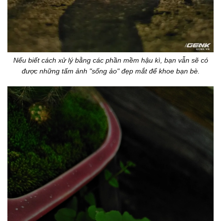
Nếu biết cách xử lý bằng các phần mềm hậu kì, bạn vẫn sẽ có
được những tấm ảnh "sống ảo" đẹp mắt để khoe bạn bè.