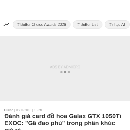
Better Choice Awards 2026
Better List
nhạc AI
Durian
|
08/11/2016 | 15:28
Đánh giá card đồ họa Galax GTX 1050Ti
EXOC: "Gã đao phủ" trong phân khúc
giá rẻ