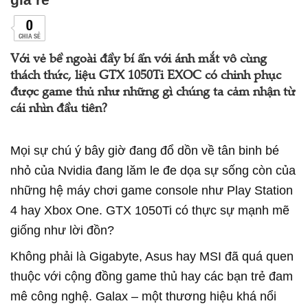
0
CHIA SẺ
Với vẻ bề ngoài đầy bí ẩn với ánh mắt vô cùng
thách thức, liệu GTX 1050Ti EXOC có chinh phục
được game thủ như những gì chúng ta cảm nhận từ
cái nhìn đầu tiên?
Mọi sự chú ý bây giờ đang đổ dồn về tân binh bé
nhỏ của Nvidia đang lăm le đe dọa sự sống còn của
những hệ máy chơi game console như Play Station
4 hay Xbox One. GTX 1050Ti có thực sự mạnh mẽ
giống như lời đồn?
Không phải là Gigabyte, Asus hay MSI đã quá quen
thuộc với cộng đồng game thủ hay các bạn trẻ đam
mê công nghệ. Galax – một thương hiệu khá nổi