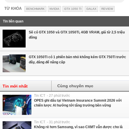
TỪ KHÓA
BENCHMARK
NVIDIA
GTX 1050 TI
GALAX
REVIEW
Tin liên quan
Sẽ có GTX 1050 và GTX 1050Ti, 4GB VRAM, giá từ 2,5 triệu
đồng
GTX 1050Ti có 1 phiên bản nhỏ không kém GTX 750Ti trước
đây, đáng để nâng cấp
Cùng chuyên mục
Tin mới nhất
Tin ICT - 27 phút trước
OPES ghi dấu tại Vietnam Insurance Summit 2026 với
chiến lược AI hướng tới tăng trưởng bền vững
Tin ICT - 31 phút trước
Không rẻ hơn Samsung, vì sao CXMT vẫn được cho là