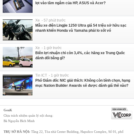
lọt vào tầm ngắm của HP, ASUS và Acer?
Xe - 57 phút trước
Mẫu xe điện Lingjie 1250 Ultra giá 54 triệu sở hữu sạc
nhanh khiến Honda và Yamaha phải lo sốt vó
Xe - 1 giờ trước
Biên lợi nhuận chỉ còn 3,4%, các hãng xe Trung Quốc
đánh đổi bằng gì?
Tin ICT - 1 giờ trước
Phó Giám đốc NIC giải thích: Không còn bình chọn, hạng
mục Nation Builder Awards sẽ được đánh giá thế nào?
GenK
Chịu trách nhiệm quản lý nội dung:
Bà Nguyễn Bích Minh
TRỤ SỞ HÀ NỘI:
Tầng 22, Tòa nhà Center Building, Hapulico Complex, Số 01, phố