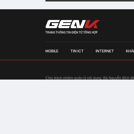
MOBILE
TIN ICT
INTERNET
KHÁ
Chịu trách nhiệm quản lý nội dung: Bà Nguyễn Bích M
TRỤ SỞ HÀ NỘI:
Tầng 22, Tòa nhà Center Building, 
Huy Tưởng, phường Thanh Xuân, thành phố Hà Nội
Điện thoại: 024 7309 5555.
Email:
info@genk.vn
VPĐD TẠI TP.HCM:
Tầng 4, Tòa nhà 123, số 127 Võ
© Copyright 2010 - 2026 - Công ty Cổ phần VCCorp
Tầng 17, 19, 20, 21 Toà nhà Center Building - Hapul
Tưởng, phường Thanh Xuân, thành phố Hà Nội
Giấy phép thiết lập trang thông tin điện tử tổng hợp