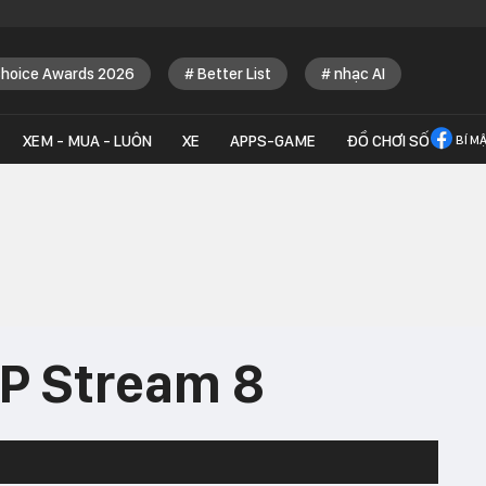
Choice Awards 2026
Better List
nhạc AI
XEM - MUA - LUÔN
XE
APPS-GAME
ĐỒ CHƠI SỐ
BÍ M
HP Stream 8