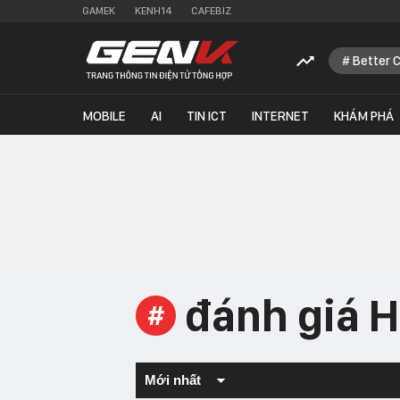
GAMEK
KENH14
CAFEBIZ
Better 
MOBILE
AI
TIN ICT
INTERNET
KHÁM PHÁ
đánh giá 
#
Mới nhất