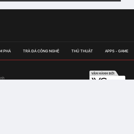
M PHÁ
TRÀ ĐÁ CÔNG NGHỆ
THỦ THUẬT
APPS - GAME
inh
Hapulico Complex, Số 01, phố Nguyễn
LIÊN HỆ QUẢN
 Văn Tần, Phường Xuân Hòa, TPHCM
Hotline hỗ trợ quảng cáo:
ico Complex, Số 01, phố Nguyễn Huy
Email:
giaitrixahoi@admicr
Hỗ trợ & CSKH: Admicro
 trên mạng số 460/GP-TTĐT do Sở Thông