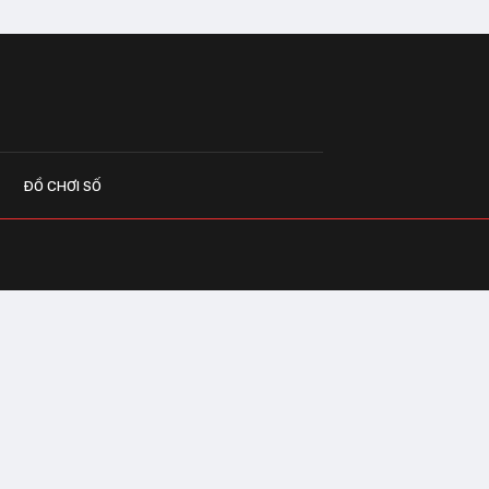
ĐỒ CHƠI SỐ
G CÁO
o.vn