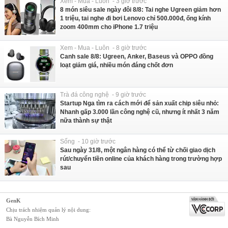
Xem - Mua - Luôn - 3 giờ trước
8 món siêu sale ngày đôi 8/8: Tai nghe Ugreen giảm hơn
1 triệu, tai nghe đi bơi Lenovo chỉ 500.000đ, ống kính
zoom 400mm cho iPhone 1.7 triệu
Xem - Mua - Luôn - 8 giờ trước
Canh sale 8/8: Ugreen, Anker, Baseus và OPPO đồng
loạt giảm giá, nhiều món đáng chốt đơn
Trà đá công nghệ - 9 giờ trước
Startup Nga tìm ra cách mới để sản xuất chip siêu nhỏ:
Nhanh gấp 3.000 lần công nghệ cũ, nhưng ít nhất 3 năm
nữa thành sự thật
Sống - 10 giờ trước
Sau ngày 31/8, một ngân hàng có thể từ chối giao dịch
rút/chuyển tiền online của khách hàng trong trường hợp
sau
GenK
Chịu trách nhiệm quản lý nội dung:
Bà Nguyễn Bích Minh