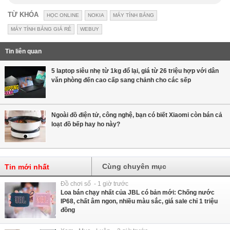
TỪ KHÓA
HỌC ONLINE
NOKIA
MÁY TÍNH BẢNG
MÁY TÍNH BẢNG GIÁ RẺ
WEBUY
Tin liên quan
5 laptop siêu nhẹ từ 1kg đổ lại, giá từ 26 triệu hợp với dân
văn phòng đến cao cấp sang chảnh cho các sếp
Ngoài đồ điện tử, công nghệ, bạn có biết Xiaomi còn bán cả
loạt đồ bếp hay ho này?
Cùng chuyên mục
Tin mới nhất
Đồ chơi số - 1 giờ trước
Loa bán chạy nhất của JBL có bản mới: Chống nước
IP68, chất âm ngon, nhiều màu sắc, giá sale chỉ 1 triệu
đồng