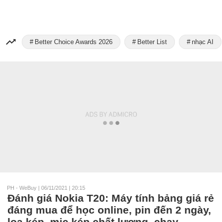
Better Choice Awards 2026
Better List
nhạc AI
PH - WeBuy
|
06/11/2021 | 20:15
Đánh giá Nokia T20: Máy tính bảng giá rẻ
đáng mua để học online, pin đến 2 ngày,
loa kép, mic kép chất lượng, chạy