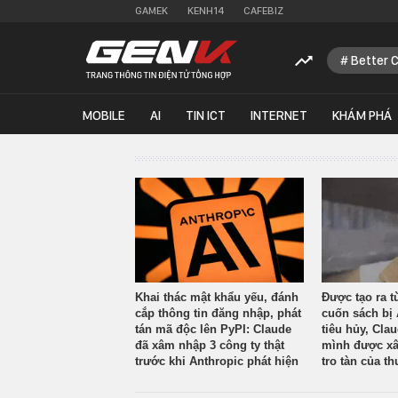
GAMEK
KENH14
CAFEBIZ
Better 
MOBILE
AI
TIN ICT
INTERNET
KHÁM PHÁ
Khai thác mật khẩu yếu, đánh
Được tạo ra t
cắp thông tin đăng nhập, phát
cuốn sách bị 
tán mã độc lên PyPI: Claude
tiêu hủy, Cla
đã xâm nhập 3 công ty thật
mình được xâ
trước khi Anthropic phát hiện
tro tàn của th