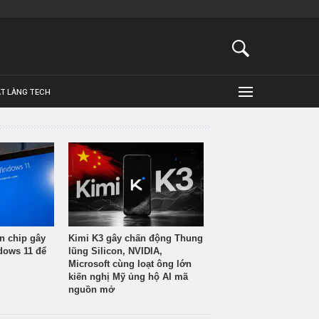
ẬT LÀNG TECH
n chip gây
Kimi K3 gây chấn động Thung
ndows 11 để
lũng Silicon, NVIDIA,
Microsoft cùng loạt ông lớn
kiến nghị Mỹ ủng hộ AI mã
nguồn mở