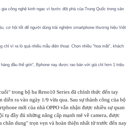
gia công nghệ kinh ngạc vì bước đột phá của Trung Quốc trong sản
ệu, cơ hội tốt để người dùng trải nghiệm smartphone thương hiệu Việt
 chỉ vì ra lò quá nhiều mẫu điện thoại: Chọn nhiều "hoa mắt", khách
ng đầu thế giới”, Bphone nay được rao bán với giá chỉ hơn 1 triệu
ối" trong bộ ba Reno10 Series đã chính thức đến tay
n diễn ra vào ngày 1/9 vừa qua. Sau sự thành công của bộ
rtphone mới của nhà OPPO vẫn nhận được nhiều sự quan
hội tụ đầy đủ những nâng cấp mạnh mẽ về camera, được
a chân dung" trọn vẹn và hoàn thiện nhất từ trước đến nay