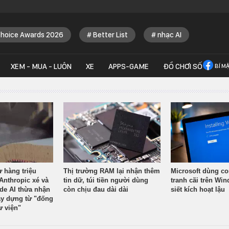
Choice Awards 2026
Better List
nhạc AI
XEM - MUA - LUÔN
XE
APPS-GAME
ĐỒ CHƠI SỐ
BÍ M
ừ hàng triệu
Thị trường RAM lại nhận thêm
Microsoft dùng co
Anthropic xé và
tin dữ, túi tiền người dùng
tranh cãi trên Wi
ude AI thừa nhận
còn chịu đau dài dài
siết kích hoạt lậu
y dựng từ "đống
ư viện"