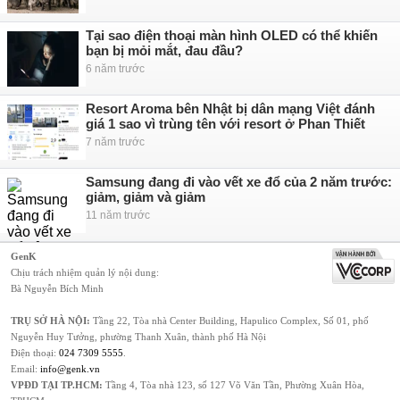
Tại sao điện thoại màn hình OLED có thể khiến
bạn bị mỏi mắt, đau đầu?
6 năm trước
Resort Aroma bên Nhật bị dân mạng Việt đánh
giá 1 sao vì trùng tên với resort ở Phan Thiết
7 năm trước
Samsung đang đi vào vết xe đổ của 2 năm trước:
giảm, giảm và giảm
11 năm trước
GenK
Chịu trách nhiệm quản lý nội dung:
Bà Nguyễn Bích Minh
TRỤ SỞ HÀ NỘI:
Tầng 22, Tòa nhà Center Building, Hapulico Complex, Số 01, phố
Nguyễn Huy Tưởng, phường Thanh Xuân, thành phố Hà Nội
Điện thoại:
024 7309 5555
.
Email:
info@genk.vn
VPĐD TẠI TP.HCM:
Tầng 4, Tòa nhà 123, số 127 Võ Văn Tần, Phường Xuân Hòa,