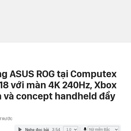
ng ASUS ROG tại Computex
18 với màn 4K 240Hz, Xbox
m và concept handheld đầy
 TRƯỚC
3:54
Nghe đọc bài