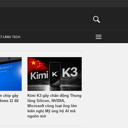
ẬT LÀNG TECH
n chip gây
Kimi K3 gây chấn động Thung
ndows 11 để
lũng Silicon, NVIDIA,
Microsoft cùng loạt ông lớn
kiến nghị Mỹ ủng hộ AI mã
nguồn mở