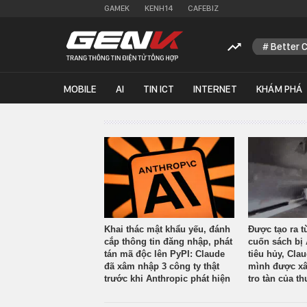
GAMEK
KENH14
CAFEBIZ
Better 
MOBILE
AI
TIN ICT
INTERNET
KHÁM PHÁ
Khai thác mật khẩu yếu, đánh
Được tạo ra t
cắp thông tin đăng nhập, phát
cuốn sách bị 
tán mã độc lên PyPI: Claude
tiêu hủy, Cla
đã xâm nhập 3 công ty thật
mình được xâ
trước khi Anthropic phát hiện
tro tàn của th