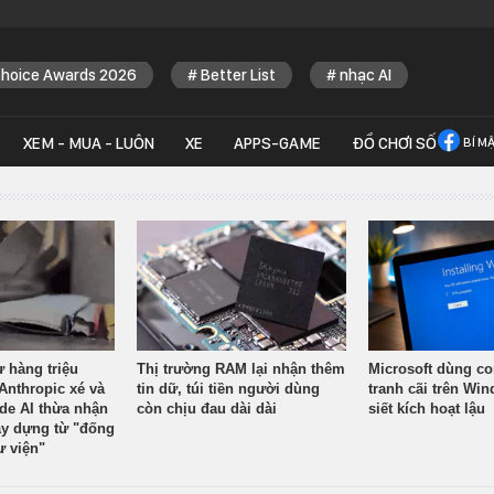
Choice Awards 2026
Better List
nhạc AI
XEM - MUA - LUÔN
XE
APPS-GAME
ĐỒ CHƠI SỐ
BÍ M
ừ hàng triệu
Thị trường RAM lại nhận thêm
Microsoft dùng co
Anthropic xé và
tin dữ, túi tiền người dùng
tranh cãi trên Wi
ude AI thừa nhận
còn chịu đau dài dài
siết kích hoạt lậu
y dựng từ "đống
ư viện"