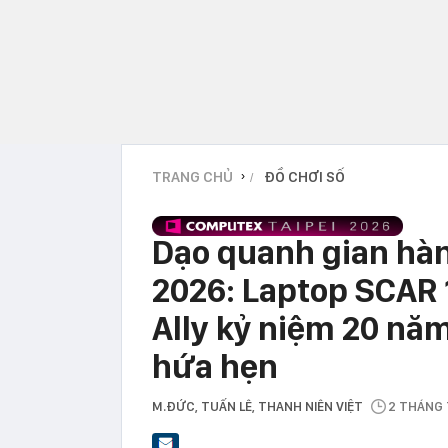
TRANG CHỦ
ĐỒ CHƠI SỐ
›
Dạo quanh gian hà
2026: Laptop SCAR 
Ally kỷ niệm 20 nă
hứa hẹn
M.ĐỨC, TUẤN LÊ
, THANH NIÊN VIỆT
2 THÁNG