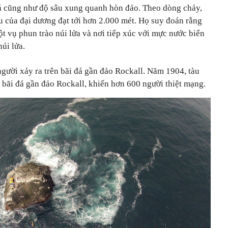
á cũng như độ sâu xung quanh hòn đảo. Theo dòng chảy,
âu của đại dương đạt tới hơn 2.000 mét. Họ suy đoán rằng
t vụ phun trào núi lửa và nơi tiếp xúc với mực nước biển
úi lửa.
gười xảy ra trên bãi đá gần đảo
Rockall
. Năm 1904, tàu
 bãi đá gần đảo Rockall, khiến hơn 600 người thiệt mạng.