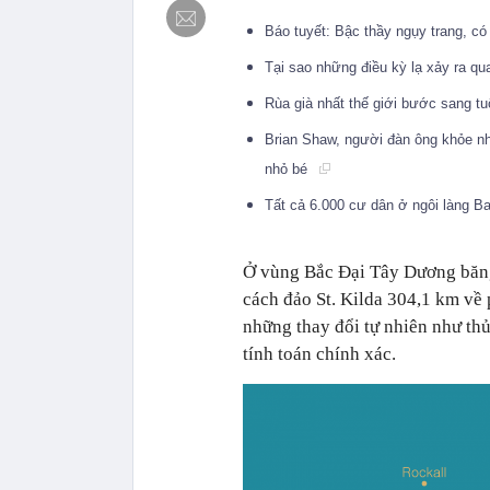
Báo tuyết: Bậc thầy ngụy trang, c
Tại sao những điều kỳ lạ xảy ra 
Rùa già nhất thế giới bước sang t
Brian Shaw, người đàn ông khỏe nhấ
nhỏ bé
Tất cả 6.000 cư dân ở ngôi làng B
Ở vùng Bắc Đại Tây Dương băng
cách đảo St. Kilda 304,1 km về
những thay đổi tự nhiên như th
tính toán chính xác.