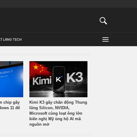
ẬT LÀNG TECH
n chip gây
Kimi K3 gây chấn động Thung
ndows 11 để
lũng Silicon, NVIDIA,
Microsoft cùng loạt ông lớn
kiến nghị Mỹ ủng hộ AI mã
nguồn mở