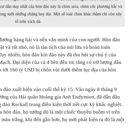
 cư dân duy nhất của hòn đảo này là chim uria, chim cốc phương bắc và
trong suốt những chặng bay dài. Một số loài chim khác thậm chí còn xây
tổ trên vách đá.
đường hàng hải và nền văn minh của con người. Hòn đảo
t và rất nhỏ, nó là tàn tích của núi lửa và hoàn toàn
uy nhiên, hòn đảo kín đáo này đã thu hút sự chú ý của
ạch. Đại diện của cả 4 bên đều tin rằng có trữ lượng dầu
ên tới 160 tỷ USD bị chôn vùi dưới thềm lục địa của hòn
 đảo xuất hiện vào cuối thế kỷ 15. Vào ngày 8 tháng 9
rưởng của Hải quân Hoàng gia Anh Endymion, đã dẫn đầu
ng đảo
Rockall
trong điều kiện thời tiết cực kỳ khắc nghiệt.
ra hòn đảo, họ tưởng đó là một chiếc thuyền buồm vì trên
màu trắng, khi đến gần hơn, họ mới phát hiện ra đó là một