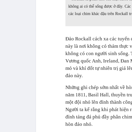
không ai có thể sống được ở đây. Các
các loại chim khác đậu trên Rockall 
Đảo Rockall cách xa các tuyến 
này là nơi không có thảm thực vậ
không có con người sinh sống. T
Vương quốc Anh, Ireland, Đan M
mỏ và khí đốt tự nhiên trị giá l
đảo này.
Những ghi chép sớm nhất về hòn
năm 1811, Basil Hall, thuyền t
một đội nhỏ lên đỉnh thành cô
Người ta kể rằng khi phát hiện 
đỉnh tảng đá phủ đầy phân chim 
hòn đảo nhỏ.