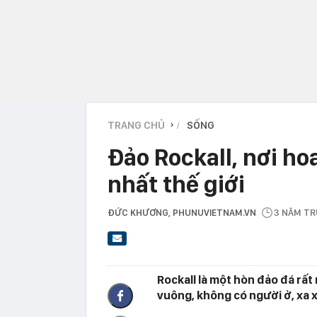
TRANG CHỦ
SỐNG
›
Đảo Rockall, nơi ho
nhất thế giới
ĐỨC KHƯƠNG
, PHUNUVIETNAM.VN
3 NĂM T
Rockall là một hòn đảo đá rấ
vuông, không có người ở, xa x