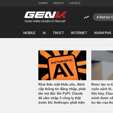
GAMEK
KENH14
CAFEBIZ
Better 
MOBILE
AI
TIN ICT
INTERNET
KHÁM PHÁ
Khai thác mật khẩu yếu, đánh
Được tạo ra t
cắp thông tin đăng nhập, phát
cuốn sách bị 
tán mã độc lên PyPI: Claude
tiêu hủy, Cla
đã xâm nhập 3 công ty thật
mình được xâ
trước khi Anthropic phát hiện
tro tàn của th