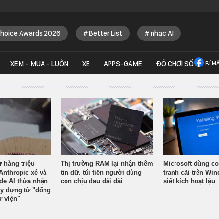
Choice Awards 2026
Better List
nhạc AI
XEM - MUA - LUÔN
XE
APPS-GAME
ĐỒ CHƠI SỐ
BÍ M
ừ hàng triệu
Thị trường RAM lại nhận thêm
Microsoft dùng co
Anthropic xé và
tin dữ, túi tiền người dùng
tranh cãi trên Wi
ude AI thừa nhận
còn chịu đau dài dài
siết kích hoạt lậu
y dựng từ "đống
ư viện"