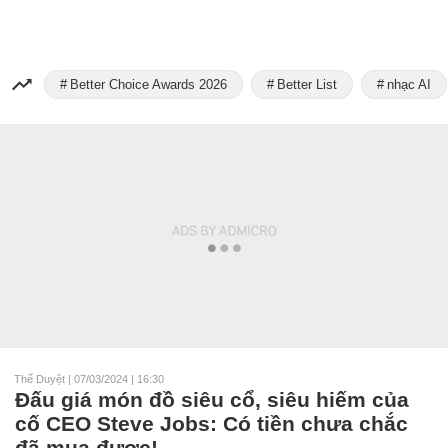
Better Choice Awards 2026
Better List
nhạc AI
Thế Duyệt
|
07/03/2024 | 16:30
Đấu giá món đồ siêu cổ, siêu hiếm của
cố CEO Steve Jobs: Có tiền chưa chắc
đã mua được!