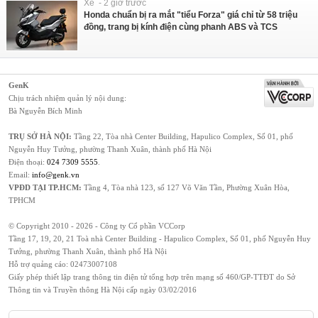
Xe - 2 giờ trước
Honda chuẩn bị ra mắt "tiểu Forza" giá chỉ từ 58 triệu
đồng, trang bị kính điện cùng phanh ABS và TCS
GenK
Chịu trách nhiệm quản lý nội dung:
Bà Nguyễn Bích Minh
TRỤ SỞ HÀ NỘI:
Tầng 22, Tòa nhà Center Building, Hapulico Complex, Số 01, phố
Nguyễn Huy Tưởng, phường Thanh Xuân, thành phố Hà Nội
Điện thoại:
024 7309 5555
.
Email:
info@genk.vn
VPĐD TẠI TP.HCM:
Tầng 4, Tòa nhà 123, số 127 Võ Văn Tần, Phường Xuân Hòa,
TPHCM
© Copyright 2010 - 2026 - Công ty Cổ phần VCCorp
Tầng 17, 19, 20, 21 Toà nhà Center Building - Hapulico Complex, Số 01, phố Nguyễn Huy
Tưởng, phường Thanh Xuân, thành phố Hà Nội
Hỗ trợ quảng cáo:
02473007108
Giấy phép thiết lập trang thông tin điện tử tổng hợp trên mạng số 460/GP-TTĐT do Sở
Thông tin và Truyền thông Hà Nội cấp ngày 03/02/2016