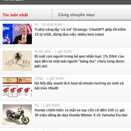
Cùng chuyên mục
Tin mới nhất
AI - 32 phút trước
Tỉ phú sáng lập 'cá voi' Strategy: ChatGPT giúp tôi kiếm
15 tỷ USD, đừng làm việc nhiều hơn robot
Khám phá - 1 giờ trước
Bí mật rợn người trong bộ gen nhân loại: 1% DNA của
bạn đến từ một loài người "bóng ma" chưa từng được
biết tới!
Sống - 1 giờ trước
Hà Nội đẩy mạnh tích hợp tài khoản hưởng an sinh xã
hội trên VNeID
Xe - 2 giờ trước
Honda chính thức ra mắt xe tay côn cổ điển 150 cc giá
30 triệu đồng đe dọa Honda Winner X và Yamaha Exciter