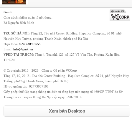
GenK
Chịu trách nhiệm quản lý nội dung:
Bà Nguyễn Bích Minh
TRỤ SỞ HÀ NỘI:
Tầng 22, Tòa nhà Center Building, Hapulico Complex, Số 01, phố
Nguyễn Huy Tưởng, phường Thanh Xuân, thành phố Hà Nội
Điện thoại:
024 7309 5555
.
Email:
info@genk.vn
VPĐD TẠI TP.HCM:
Tầng 4, Tòa nhà 123, số 127 Võ Văn Tần, Phường Xuân Hòa,
TPHCM
© Copyright 2010 - 2026 - Công ty Cổ phần VCCorp
Tầng 17, 19, 20, 21 Toà nhà Center Building - Hapulico Complex, Số 01, phố Nguyễn Huy
Tưởng, phường Thanh Xuân, thành phố Hà Nội
Hỗ trợ quảng cáo:
02473007108
Giấy phép thiết lập trang thông tin điện tử tổng hợp trên mạng số 460/GP-TTĐT do Sở
Thông tin và Truyền thông Hà Nội cấp ngày 03/02/2016
Xem bản Desktop