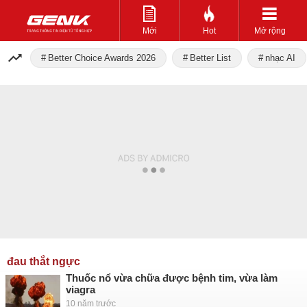
Mới
Hot
Mở rộng
Better Choice Awards 2026
Better List
nhạc AI
đau thắt ngực
Thuốc nổ vừa chữa được bệnh tim, vừa làm
viagra
10 năm trước