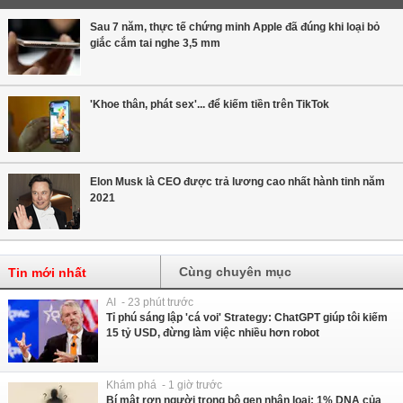
Sau 7 năm, thực tế chứng minh Apple đã đúng khi loại bỏ
giắc cắm tai nghe 3,5 mm
'Khoe thân, phát sex'... để kiếm tiền trên TikTok
Elon Musk là CEO được trả lương cao nhất hành tinh năm
2021
Cùng chuyên mục
Tin mới nhất
AI - 23 phút trước
Tỉ phú sáng lập 'cá voi' Strategy: ChatGPT giúp tôi kiếm
15 tỷ USD, đừng làm việc nhiều hơn robot
Khám phá - 1 giờ trước
Bí mật rợn người trong bộ gen nhân loại: 1% DNA của