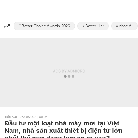
Better Choice Awards 2026
Better List
nhạc AI
Tiến Đạt
|
23/08/2022 | 08:05
Đầu tư một loạt nhà máy mới tại Việt
Nam, nhà sản xuất thiết bị điện tử lớn
nhất thế giới đang làm ăn ra sao?