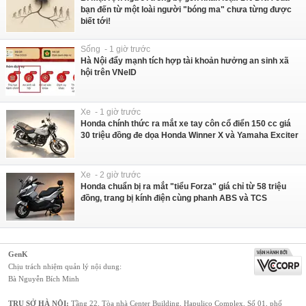
bạn đến từ một loài người "bóng ma" chưa từng được
biết tới!
Sống - 1 giờ trước
Hà Nội đẩy mạnh tích hợp tài khoản hưởng an sinh xã
hội trên VNeID
Xe - 1 giờ trước
Honda chính thức ra mắt xe tay côn cổ điển 150 cc giá
30 triệu đồng đe dọa Honda Winner X và Yamaha Exciter
Xe - 2 giờ trước
Honda chuẩn bị ra mắt "tiểu Forza" giá chỉ từ 58 triệu
đồng, trang bị kính điện cùng phanh ABS và TCS
GenK
Chịu trách nhiệm quản lý nội dung:
Bà Nguyễn Bích Minh
TRỤ SỞ HÀ NỘI:
Tầng 22, Tòa nhà Center Building, Hapulico Complex, Số 01, phố