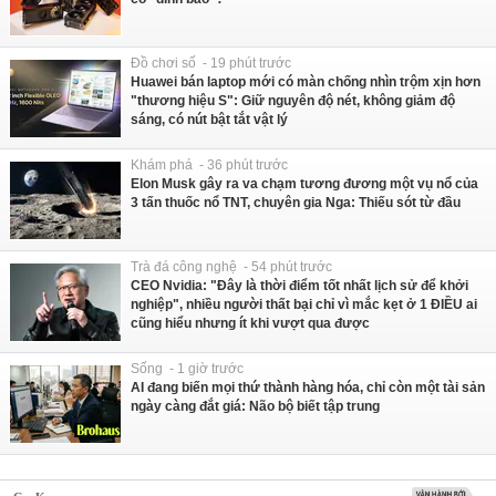
Đồ chơi số - 19 phút trước
Huawei bán laptop mới có màn chống nhìn trộm xịn hơn
"thương hiệu S": Giữ nguyên độ nét, không giảm độ
sáng, có nút bật tắt vật lý
Khám phá - 36 phút trước
Elon Musk gây ra va chạm tương đương một vụ nổ của
3 tấn thuốc nổ TNT, chuyên gia Nga: Thiếu sót từ đầu
Trà đá công nghệ - 54 phút trước
CEO Nvidia: "Đây là thời điểm tốt nhất lịch sử để khởi
nghiệp", nhiều người thất bại chỉ vì mắc kẹt ở 1 ĐIỀU ai
cũng hiểu nhưng ít khi vượt qua được
Sống - 1 giờ trước
AI đang biến mọi thứ thành hàng hóa, chỉ còn một tài sản
ngày càng đắt giá: Não bộ biết tập trung