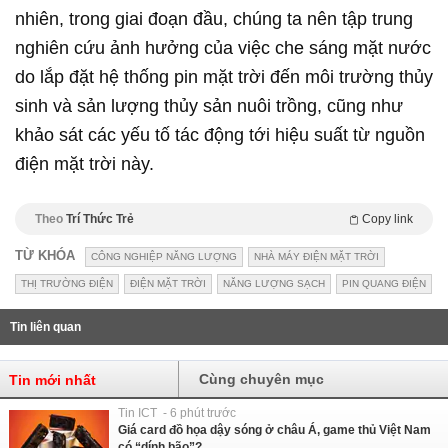
nhiên, trong giai đoạn đầu, chúng ta nên tập trung
nghiên cứu ảnh hưởng của việc che sáng mặt nước
do lắp đặt hệ thống pin mặt trời đến môi trường thủy
sinh và sản lượng thủy sản nuôi trồng, cũng như
khảo sát các yếu tố tác động tới hiệu suất từ nguồn
điện mặt trời này.
Theo
Trí Thức Trẻ
Copy link
TỪ KHÓA
CÔNG NGHIỆP NĂNG LƯỢNG
NHÀ MÁY ĐIỆN MẶT TRỜI
THỊ TRƯỜNG ĐIỆN
ĐIỆN MẶT TRỜI
NĂNG LƯỢNG SẠCH
PIN QUANG ĐIỆN
Tin liên quan
Cùng chuyên mục
Tin mới nhất
Tin ICT - 6 phút trước
Giá card đồ họa dậy sóng ở châu Á, game thủ Việt Nam
có “dính bão”?