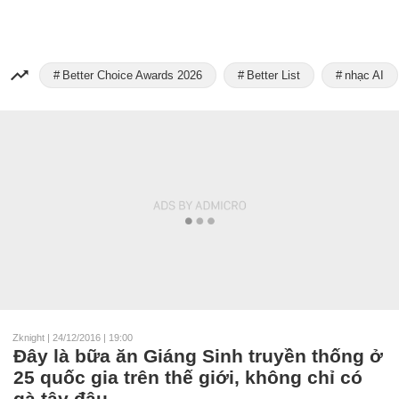
Better Choice Awards 2026
Better List
nhạc AI
Zknight
|
24/12/2016 | 19:00
Đây là bữa ăn Giáng Sinh truyền thống ở
25 quốc gia trên thế giới, không chỉ có
gà tây đâu