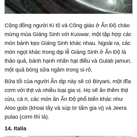
Cộng đồng người Ki tô và Công giáo ở Ấn Độ chào
mừng mùa Giáng Sinh với Kuswar, một tập hợp các
món bánh kẹo Giáng Sinh khác nhau. Ngoài ra, các
món ngọt khác trong dịp lễ Giáng Sinh ở Ấn Độ là
thảo quả, bánh hạnh nhân hạt điều và Gulab jamun,
một quả bóng sữa ngâm trong si-rô.
Bữa tối của người Ấn dịp này sẽ có Biryani, một đĩa
cơm với thịt và nhiều loại gia vị. Họ sẽ ăn thêm thịt
cừu, cà ri, các món ăn Ấn Độ phổ biến khác như
Aloo gobi (khoai tây và súp lơ tẩm gia vị) và Jeera
pulao (cơm thì là).
14. Italia