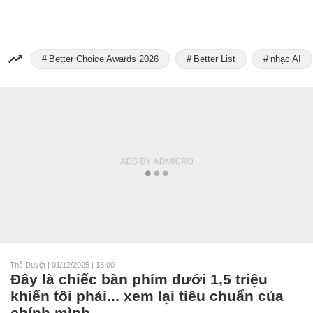
Better Choice Awards 2026
Better List
nhạc AI
Thế Duyệt
|
01/12/2025 | 13:00
Đây là chiếc bàn phím dưới 1,5 triệu
khiến tôi phải... xem lại tiêu chuẩn của
chính mình