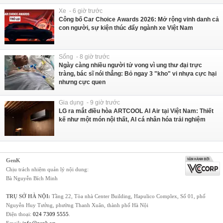
Xe - 6 giờ trước
Công bố Car Choice Awards 2026: Mở rộng vinh danh cả
con người, sự kiện thúc đẩy ngành xe Việt Nam
Sống - 8 giờ trước
Ngày càng nhiều người tử vong vì ung thư đại trực
tràng, bác sĩ nói thẳng: Bỏ ngay 3 "kho" vi nhựa cực hại
nhưng cực quen
Gia dụng - 9 giờ trước
LG ra mắt điều hòa ARTCOOL AI Air tại Việt Nam: Thiết
kế như một món nội thất, AI cá nhân hóa trải nghiệm
GenK
Chịu trách nhiệm quản lý nội dung:
Bà Nguyễn Bích Minh
TRỤ SỞ HÀ NỘI:
Tầng 22, Tòa nhà Center Building, Hapulico Complex, Số 01, phố
Nguyễn Huy Tưởng, phường Thanh Xuân, thành phố Hà Nội
Điện thoại:
024 7309 5555
.
Email:
info@genk.vn