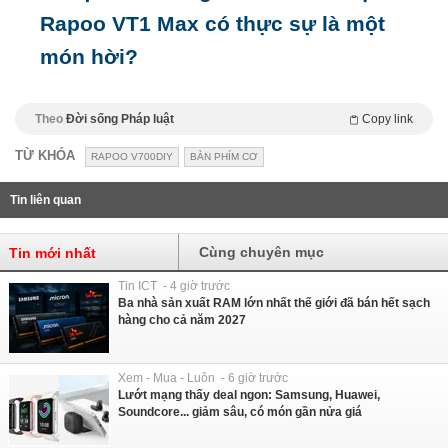
Rapoo VT1 Max có thực sự là một
món hời?
Theo
Đời sống Pháp luật
Copy link
TỪ KHÓA
RAPOO V700DIY
BÀN PHÍM CƠ
Tin liên quan
Cùng chuyên mục
Tin mới nhất
Tin ICT - 4 giờ trước
Ba nhà sản xuất RAM lớn nhất thế giới đã bán hết sạch
hàng cho cả năm 2027
Xem - Mua - Luôn - 6 giờ trước
Lướt mạng thấy deal ngon: Samsung, Huawei,
Soundcore... giảm sâu, có món gần nửa giá