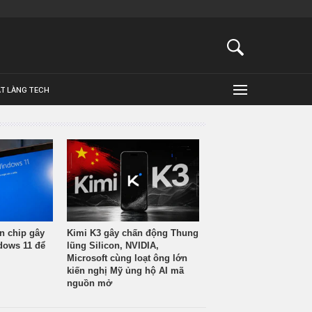
ẬT LÀNG TECH
n chip gây
Kimi K3 gây chấn động Thung
ndows 11 để
lũng Silicon, NVIDIA,
Microsoft cùng loạt ông lớn
kiến nghị Mỹ ủng hộ AI mã
nguồn mở