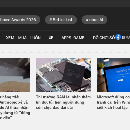
Choice Awards 2026
Better List
nhạc AI
XEM - MUA - LUÔN
XE
APPS-GAME
ĐỒ CHƠI SỐ
BÍ M
ừ hàng triệu
Thị trường RAM lại nhận thêm
Microsoft dùng co
Anthropic xé và
tin dữ, túi tiền người dùng
tranh cãi trên Wi
ude AI thừa nhận
còn chịu đau dài dài
siết kích hoạt lậu
y dựng từ "đống
ư viện"