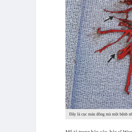
Đây là cục máu đông mà một bệnh nhân
Mô tả trong báo cáo, bác sĩ Wo