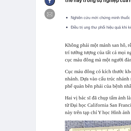
thế này trong sự nghiệp của 
Nghiên cứu mới chứng minh thuốc l
Điều trị ung thư phổi hiệu quả khi k
Không phải một mảnh san hô, rễ 
trí tưởng tượng của tất cả mọi n
cục máu đông mà một người đàn 
Cục máu đông có kích thước kh
nhánh. Dựa vào cấu trúc nhánh n
phế quản bên phải của bệnh nhâ
Hai vị bác sĩ đã chụp tấm ảnh l
từ Đại học California San Franc
này trên tạp chí Y học Hình ản