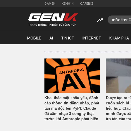
GAMEK
KENH14
CAFEBIZ
Better 
MOBILE
AI
TIN ICT
INTERNET
KHÁM PHÁ
Khai thác mật khẩu yếu, đánh
Được tạo ra t
cắp thông tin đăng nhập, phát
cuốn sách bị 
tán mã độc lên PyPI: Claude
tiêu hủy, Cla
đã xâm nhập 3 công ty thật
mình được xâ
trước khi Anthropic phát hiện
tro tàn của th