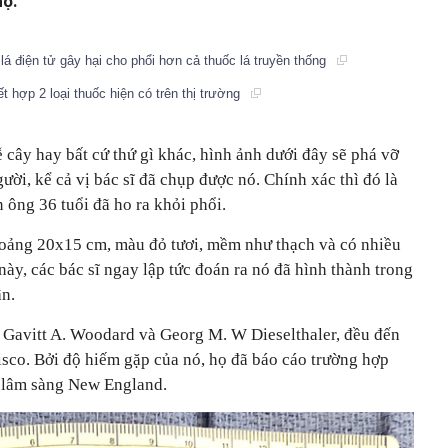
họ.
á điện tử gây hại cho phổi hơn cả thuốc lá truyền thống
ết hợp 2 loại thuốc hiện có trên thị trường
cây hay bất cứ thứ gì khác, hình ảnh dưới đây sẽ phá vỡ
gười, kể cả vị bác sĩ đã chụp được nó. Chính xác thì đó là
ông 36 tuổi đã ho ra khỏi phổi.
oảng 20x15 cm, màu đỏ tươi, mềm như thạch và có nhiều
ày, các bác sĩ ngay lập tức đoán ra nó đã hình thành trong
n.
à Gavitt A. Woodard và Georg M. W Dieselthaler, đều đến
isco. Bởi độ hiếm gặp của nó, họ đã báo cáo trường hợp
h lâm sàng New England.