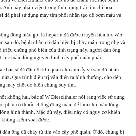
. Anh này nhập viện trong tình trạng trái tim chỉ hoạt
sĩ đã phải sử dụng máy tim phổi nhân tạo để bơm máu và
hống đông máu gọi là heparin đã được truyền liên tục vào
ần sau đó, bệnh nhân có dấu hiệu bị chảy máu trong nhẹ và
à triệu chứng phổ biến của tình trạng này, người đàn ông
ột cục máu đông nguyên hình cây phế quản phải.
ác bác sĩ đã đặt nội khí quản cho anh ấy và sau đó bệnh
ữa. Quá trình điều trị vẫn diễn ra bình thường, cho đến
ng may chết do biến chứng suy tim.
ột không hai, bác sĩ W Dieselthaler nói rằng việc sử dụng
ỏi phải có thuốc chống đông máu, để làm cho máu lỏng
ông hình thành. Mặc dù vậy, điều này có nguy cơ khiến
 không kiểm soát được.
 đàn ông đã chảy từ tim vào cây phế quản. Ở đó, chúng bị