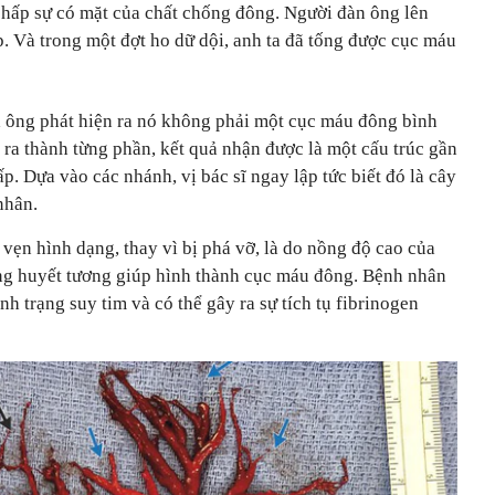
 chấp sự có mặt của chất chống đông. Người đàn ông lên
p. Và trong một đợt ho dữ dội, anh ta đã tống được cục máu
a ông phát hiện ra nó không phải một cục máu đông bình
 ra thành từng phần, kết quả nhận được là một cấu trúc gần
. Dựa vào các nhánh, vị bác sĩ ngay lập tức biết đó là cây
nhân.
ẹn hình dạng, thay vì bị phá vỡ, là do nồng độ cao của
rong huyết tương giúp hình thành cục máu đông. Bệnh nhân
h trạng suy tim và có thể gây ra sự tích tụ fibrinogen