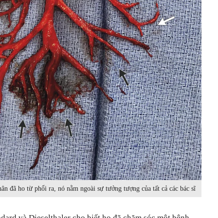
 đã ho từ phổi ra, nó nằm ngoài sự tưởng tượng của tất cả các bác sĩ
odard và Dieselthaler cho biết họ đã chăm sóc một bệnh