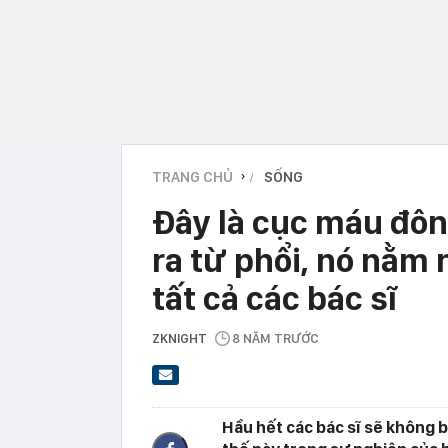
TRANG CHỦ
SỐNG
›
Đây là cục máu đô
ra từ phổi, nó nằm
tất cả các bác sĩ
ZKNIGHT
8 NĂM TRƯỚC
Hầu hết các bác sĩ sẽ không 