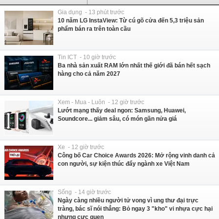
Gia dụng - 13 phút trước
10 năm LG InstaView: Từ cú gõ cửa đến 5,3 triệu sản
phẩm bán ra trên toàn cầu
Tin ICT - 10 giờ trước
Ba nhà sản xuất RAM lớn nhất thế giới đã bán hết sạch
hàng cho cả năm 2027
Xem - Mua - Luôn - 12 giờ trước
Lướt mạng thấy deal ngon: Samsung, Huawei,
Soundcore... giảm sâu, có món gần nửa giá
Xe - 12 giờ trước
Công bố Car Choice Awards 2026: Mở rộng vinh danh cả
con người, sự kiện thúc đẩy ngành xe Việt Nam
Sống - 14 giờ trước
Ngày càng nhiều người tử vong vì ung thư đại trực
tràng, bác sĩ nói thẳng: Bỏ ngay 3 "kho" vi nhựa cực hại
nhưng cực quen