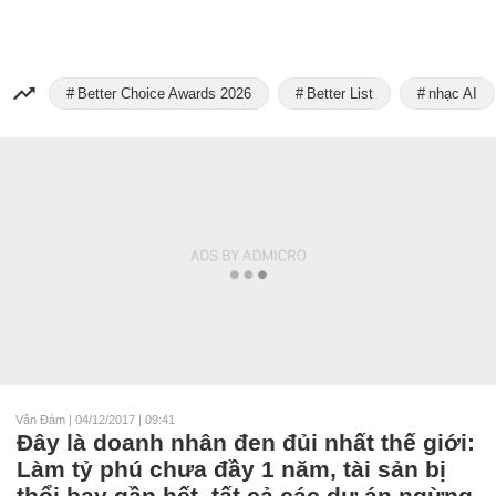
Better Choice Awards 2026
Better List
nhạc AI
Vân Đàm
|
04/12/2017 | 09:41
Đây là doanh nhân đen đủi nhất thế giới:
Làm tỷ phú chưa đầy 1 năm, tài sản bị
thổi bay gần hết, tất cả các dự án ngừng