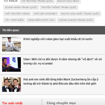
TỪ KHÓA
THỊ TRƯỜNG TRUNG QUỐC
NGƯỜI GIÀU NHẤT
DOANH NHÂN TRUNG QUỐC
TRUYỀN THÔNG TRUNG QUỐC
GIỚI TRUYỀN THÔNG
PHỔ CẬP INTERNET
NGƯỜI GIÀU NHẤT TRUNG QUỐC
XÂY CẢNG BIỂN
CẢNG BIỂN NƯỚC SÂU
CHỨNG KHOÁN TRUNG QUỐC
Tin liên quan
Khởi nghiệp với robot gieo hạt xuất khẩu đi 14 nước
Uber: Mới chỉ ra đời được 8 năm nhưng đã "vô địch" về số
lượng các vụ scandal
Hai anh em sinh đôi từng kiện Mark Zuckerberg ăn cắp ý
tưởng đã trở thành tỷ phú Bitcoin đầu tiên trên thế giới
Cùng chuyên mục
Tin mới nhất