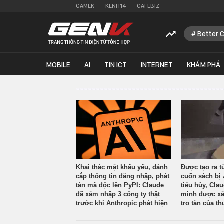
GAMEK
KENH14
CAFEBIZ
Better 
MOBILE
AI
TIN ICT
INTERNET
KHÁM PHÁ
Khai thác mật khẩu yếu, đánh
Được tạo ra t
cắp thông tin đăng nhập, phát
cuốn sách bị 
tán mã độc lên PyPI: Claude
tiêu hủy, Cla
đã xâm nhập 3 công ty thật
mình được xâ
trước khi Anthropic phát hiện
tro tàn của th