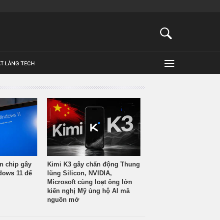
ẬT LÀNG TECH
n chip gây
Kimi K3 gây chấn động Thung
ndows 11 để
lũng Silicon, NVIDIA,
Microsoft cùng loạt ông lớn
kiến nghị Mỹ ủng hộ AI mã
nguồn mở