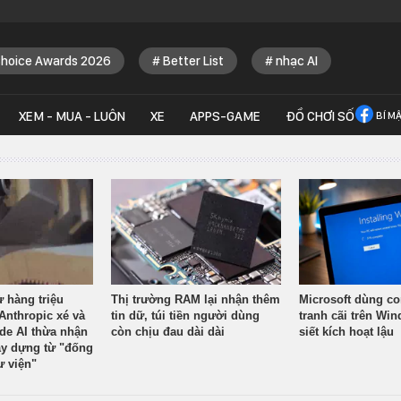
Choice Awards 2026
Better List
nhạc AI
XEM - MUA - LUÔN
XE
APPS-GAME
ĐỒ CHƠI SỐ
BÍ M
ừ hàng triệu
Thị trường RAM lại nhận thêm
Microsoft dùng co
Anthropic xé và
tin dữ, túi tiền người dùng
tranh cãi trên Wi
ude AI thừa nhận
còn chịu đau dài dài
siết kích hoạt lậu
y dựng từ "đống
ư viện"