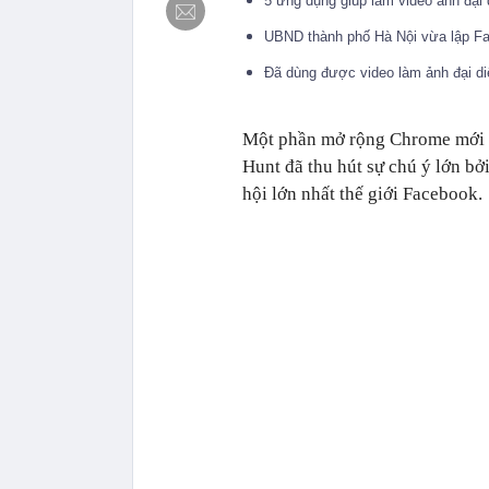
5 ứng dụng giúp làm video ảnh đại
UBND thành phố Hà Nội vừa lập F
Đã dùng được video làm ảnh đại d
Một phần mở rộng Chrome mới đư
Hunt đã thu hút sự chú ý lớn bở
hội lớn nhất thế giới Facebook.