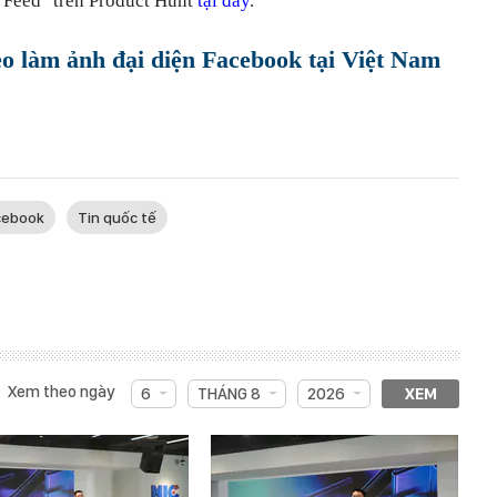
 Feed" trên Product Hunt
tại đây
.
o làm ảnh đại diện Facebook tại Việt Nam
cebook
Tin quốc tế
Xem theo ngày
6
THÁNG 8
2026
XEM