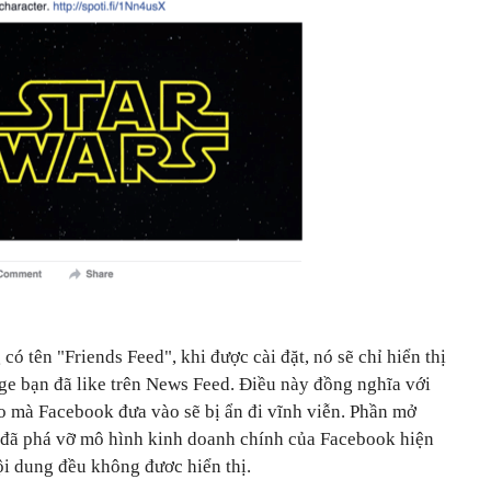
ó tên "Friends Feed", khi được cài đặt, nó sẽ chỉ hiển thị
ge bạn đã like trên News Feed. Điều này đồng nghĩa với
áo mà Facebook đưa vào sẽ bị ẩn đi vĩnh viễn. Phần mở
 đã phá vỡ mô hình kinh doanh chính của Facebook hiện
ội dung đều không đươc hiển thị.