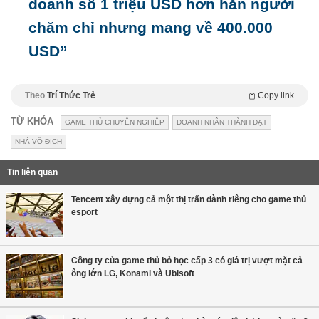
doanh số 1 triệu USD hơn hẳn người
chăm chỉ nhưng mang về 400.000
USD”
Theo
Trí Thức Trẻ
Copy link
TỪ KHÓA
GAME THỦ CHUYÊN NGHIỆP
DOANH NHÂN THÀNH ĐẠT
NHÀ VÔ ĐỊCH
Tin liên quan
Tencent xây dựng cả một thị trấn dành riêng cho game thủ
esport
Công ty của game thủ bỏ học cấp 3 có giá trị vượt mặt cả
ông lớn LG, Konami và Ubisoft