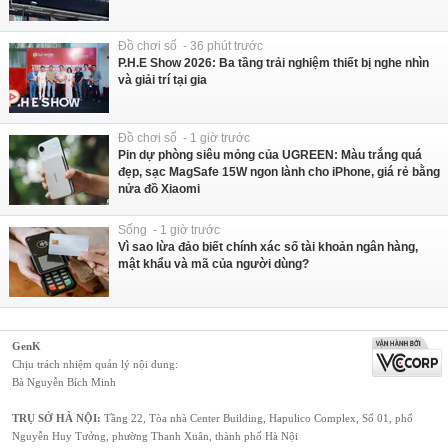
Đồ chơi số - 36 phút trước
P.H.E Show 2026: Ba tầng trải nghiệm thiết bị nghe nhìn
và giải trí tại gia
Đồ chơi số - 1 giờ trước
Pin dự phòng siêu mỏng của UGREEN: Màu trắng quá
đẹp, sạc MagSafe 15W ngon lành cho iPhone, giá rẻ bằng
nửa đồ Xiaomi
Sống - 1 giờ trước
Vì sao lừa đảo biết chính xác số tài khoản ngân hàng,
mật khẩu và mã của người dùng?
GenK
Chịu trách nhiệm quản lý nội dung:
Bà Nguyễn Bích Minh
TRỤ SỞ HÀ NỘI:
Tầng 22, Tòa nhà Center Building, Hapulico Complex, Số 01, phố
Nguyễn Huy Tưởng, phường Thanh Xuân, thành phố Hà Nội