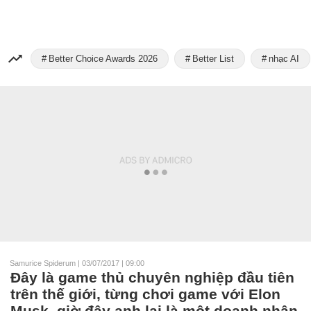
Better Choice Awards 2026
Better List
nhạc AI
Samurice Spiderum
|
03/07/2017 | 09:00
Đây là game thủ chuyên nghiệp đầu tiên
trên thế giới, từng chơi game với Elon
Musk, giờ đây anh lại là một doanh nhân