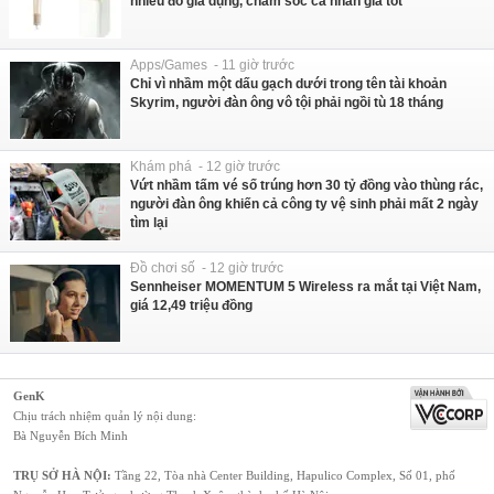
nhiều đồ gia dụng, chăm sóc cá nhân giá tốt
Apps/Games - 11 giờ trước
Chỉ vì nhầm một dấu gạch dưới trong tên tài khoản
Skyrim, người đàn ông vô tội phải ngồi tù 18 tháng
Khám phá - 12 giờ trước
Vứt nhầm tấm vé số trúng hơn 30 tỷ đồng vào thùng rác,
người đàn ông khiến cả công ty vệ sinh phải mất 2 ngày
tìm lại
Đồ chơi số - 12 giờ trước
Sennheiser MOMENTUM 5 Wireless ra mắt tại Việt Nam,
giá 12,49 triệu đồng
GenK
Chịu trách nhiệm quản lý nội dung:
Bà Nguyễn Bích Minh
TRỤ SỞ HÀ NỘI:
Tầng 22, Tòa nhà Center Building, Hapulico Complex, Số 01, phố