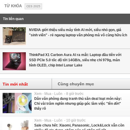
TỪ KHÓA
CES 2025
Tin liên quan
NVIDIA giới thiệu siêu máy tính AI mới, siêu nhỏ gọn, giá
"sinh viên" - rẻ ngang laptop văn phòng mà vô cùng hữu ích
ThinkPad X1 Carbon Aura AI ra mắt: Laptop đầu tiên với
SSD PCIe 5.0 tốc độ tới 14GB/s, siêu nhẹ chỉ 979g, màn
hình OLED, chip Intel Lunar Lake
Cùng chuyên mục
Tin mới nhất
Xem - Mua - Luôn - 8 giờ trước
Dân văn phòng đang tranh thủ săn deal loạt món này:
Chỉ vài trăm nghìn nhưng giúp góc làm việc "lên đời"
thấy rõ
Xem - Mua - Luôn - 10 giờ trước
Sale chưa hết: Xiaomi, Panasonic, Lock&Lock vẫn còn