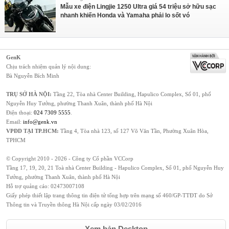
Mẫu xe điện Lingjie 1250 Ultra giá 54 triệu sở hữu sạc
nhanh khiến Honda và Yamaha phải lo sốt vó
GenK
Chịu trách nhiệm quản lý nội dung:
Bà Nguyễn Bích Minh
TRỤ SỞ HÀ NỘI:
Tầng 22, Tòa nhà Center Building, Hapulico Complex, Số 01, phố
Nguyễn Huy Tưởng, phường Thanh Xuân, thành phố Hà Nội
Điện thoại:
024 7309 5555
.
Email:
info@genk.vn
VPĐD TẠI TP.HCM:
Tầng 4, Tòa nhà 123, số 127 Võ Văn Tần, Phường Xuân Hòa,
TPHCM
© Copyright 2010 - 2026 - Công ty Cổ phần VCCorp
Tầng 17, 19, 20, 21 Toà nhà Center Building - Hapulico Complex, Số 01, phố Nguyễn Huy
Tưởng, phường Thanh Xuân, thành phố Hà Nội
Hỗ trợ quảng cáo:
02473007108
Giấy phép thiết lập trang thông tin điện tử tổng hợp trên mạng số 460/GP-TTĐT do Sở
Thông tin và Truyền thông Hà Nội cấp ngày 03/02/2016
Xem bản Desktop