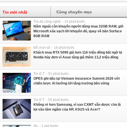
Cùng chuyên mục
Tin mới nhất
Trà đá công nghệ - 15 phút trước
Năm ngoái còn khuyên người dùng mua 32GB RAM, giờ
Microsoft xóa sạch lời khuyên đó, quay về bán Surface
8GB RAM
Đồ chơi số - 19 phút trước
Khách mua RTX 5090 giá hơn 116 triệu đồng bất ngờ bị
Nvidia hủy đơn vì Asus tăng giá thêm 13,2 triệu đồng
Tin ICT - 51 phút trước
OPES ghi dấu tại Vietnam Insurance Summit 2026 với
chiến lược AI hướng tới tăng trưởng bền vững
Tin ICT - 55 phút trước
Không rẻ hơn Samsung, vì sao CXMT vẫn được cho là
lọt vào tầm ngắm của HP, ASUS và Acer?
Xe - 1 giờ trước