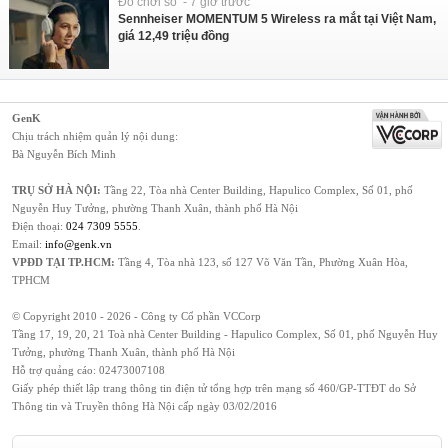
Đồ chơi số - 7 giờ trước
Sennheiser MOMENTUM 5 Wireless ra mắt tại Việt Nam,
giá 12,49 triệu đồng
GenK
Chịu trách nhiệm quản lý nội dung:
Bà Nguyễn Bích Minh
TRỤ SỞ HÀ NỘI:
Tầng 22, Tòa nhà Center Building, Hapulico Complex, Số 01, phố
Nguyễn Huy Tưởng, phường Thanh Xuân, thành phố Hà Nội
Điện thoại:
024 7309 5555
.
Email:
info@genk.vn
VPĐD TẠI TP.HCM:
Tầng 4, Tòa nhà 123, số 127 Võ Văn Tần, Phường Xuân Hòa,
TPHCM
© Copyright 2010 - 2026 - Công ty Cổ phần VCCorp
Tầng 17, 19, 20, 21 Toà nhà Center Building - Hapulico Complex, Số 01, phố Nguyễn Huy
Tưởng, phường Thanh Xuân, thành phố Hà Nội
Hỗ trợ quảng cáo:
02473007108
Giấy phép thiết lập trang thông tin điện tử tổng hợp trên mạng số 460/GP-TTĐT do Sở
Thông tin và Truyền thông Hà Nội cấp ngày 03/02/2016