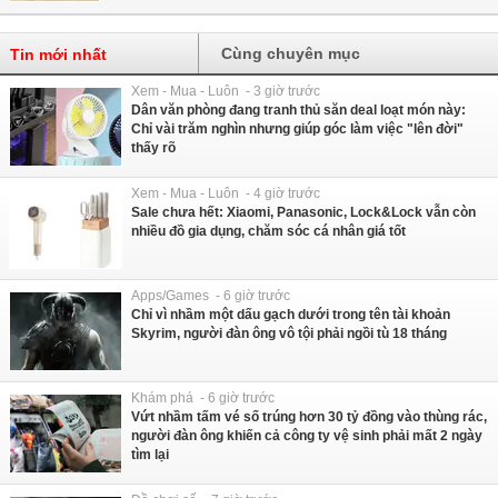
Cùng chuyên mục
Tin mới nhất
Xem - Mua - Luôn - 3 giờ trước
Dân văn phòng đang tranh thủ săn deal loạt món này:
Chỉ vài trăm nghìn nhưng giúp góc làm việc "lên đời"
thấy rõ
Xem - Mua - Luôn - 4 giờ trước
Sale chưa hết: Xiaomi, Panasonic, Lock&Lock vẫn còn
nhiều đồ gia dụng, chăm sóc cá nhân giá tốt
Apps/Games - 6 giờ trước
Chỉ vì nhầm một dấu gạch dưới trong tên tài khoản
Skyrim, người đàn ông vô tội phải ngồi tù 18 tháng
Khám phá - 6 giờ trước
Vứt nhầm tấm vé số trúng hơn 30 tỷ đồng vào thùng rác,
người đàn ông khiến cả công ty vệ sinh phải mất 2 ngày
tìm lại