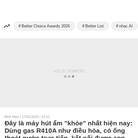
Better Choice Awards 2026
Better List
nhạc AI
Bình Minh
|
17/02/2025 | 10:53
Đây là máy hút ẩm "khỏe" nhất hiện nay:
Dùng gas R410A như điều hòa, có ống
thoát nước trực tiếp, kết nối được app