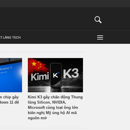
ẬT LÀNG TECH
n chip gây
Kimi K3 gây chấn động Thung
ndows 11 để
lũng Silicon, NVIDIA,
Microsoft cùng loạt ông lớn
kiến nghị Mỹ ủng hộ AI mã
nguồn mở