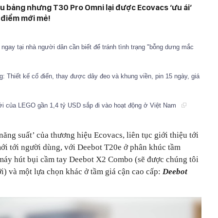
u bảng nhưng T30 Pro Omni lại được Ecovacs ‘ưu ái’
 điểm mới mẻ!
ngay tại nhà người dân cần biết để tránh tình trạng "bỗng dưng mắc
g: Thiết kế cổ điển, thay được dây đeo và khung viền, pin 15 ngày, giá
iới của LEGO gần 1,4 tỷ USD sắp đi vào hoạt động ở Việt Nam
ăng suất’ của thương hiệu Ecovacs, liên tục giới thiệu tới
ới tới người dùng, với Deebot T20e ở phân khúc tầm
ả máy hút bụi cầm tay Deebot X2 Combo (sẽ được chúng tôi
tới) và một lựa chọn khác ở tầm giá cận cao cấp:
Deebot