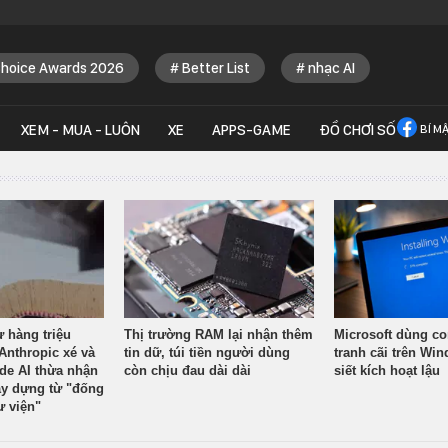
Choice Awards 2026
Better List
nhạc AI
XEM - MUA - LUÔN
XE
APPS-GAME
ĐỒ CHƠI SỐ
BÍ M
ừ hàng triệu
Thị trường RAM lại nhận thêm
Microsoft dùng co
Anthropic xé và
tin dữ, túi tiền người dùng
tranh cãi trên Wi
ude AI thừa nhận
còn chịu đau dài dài
siết kích hoạt lậu
y dựng từ "đống
ư viện"