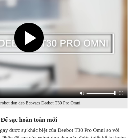
 robot dọn dẹp Ecovacs Deebot T30 Pro Omni
Đế sạc hoàn toàn mới
ngay được sự khác biệt của Deebot T30 Pro Omni so với
 Phần đế sạc của robot dọn dẹp này được thiết kế lại hoàn