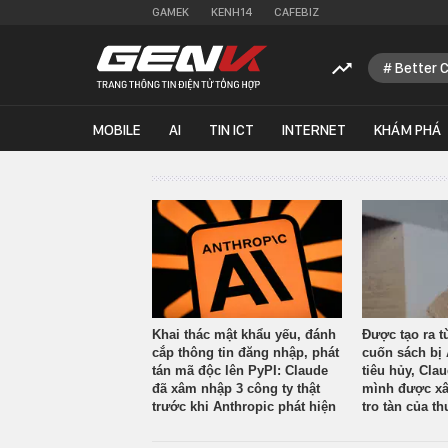
GAMEK
KENH14
CAFEBIZ
Better 
MOBILE
AI
TIN ICT
INTERNET
KHÁM PHÁ
Khai thác mật khẩu yếu, đánh
Được tạo ra t
cắp thông tin đăng nhập, phát
cuốn sách bị 
tán mã độc lên PyPI: Claude
tiêu hủy, Cla
đã xâm nhập 3 công ty thật
mình được xâ
trước khi Anthropic phát hiện
tro tàn của th