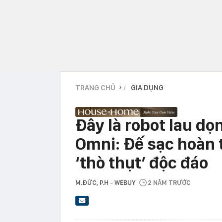
TRANG CHỦ
GIA DỤNG
›
Đây là robot lau d
Omni: Đế sạc hoàn 
‘thò thụt’ độc đáo
M.ĐỨC, P.H - WEBUY
2 NĂM TRƯỚC