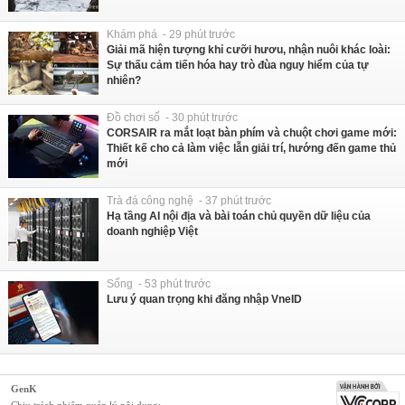
Khám phá - 29 phút trước
Giải mã hiện tượng khỉ cưỡi hươu, nhận nuôi khác loài:
Sự thấu cảm tiến hóa hay trò đùa nguy hiểm của tự
nhiên?
Đồ chơi số - 30 phút trước
CORSAIR ra mắt loạt bàn phím và chuột chơi game mới:
Thiết kế cho cả làm việc lẫn giải trí, hướng đến game thủ
mới
Trà đá công nghệ - 37 phút trước
Hạ tầng AI nội địa và bài toán chủ quyền dữ liệu của
doanh nghiệp Việt
Sống - 53 phút trước
Lưu ý quan trọng khi đăng nhập VneID
GenK