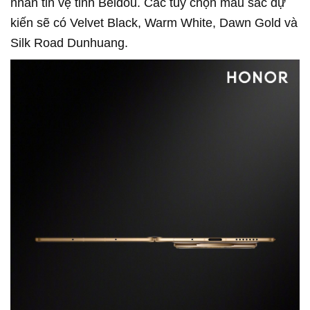
nhắn tin vệ tinh Beidou. Các tùy chọn màu sắc dự
kiến sẽ có Velvet Black, Warm White, Dawn Gold và
Silk Road Dunhuang.