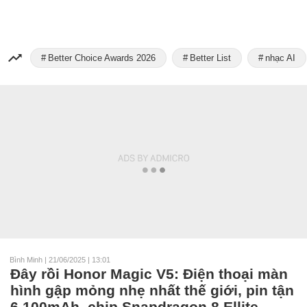
Better Choice Awards 2026
Better List
nhạc AI
Bình Minh
|
21/06/2025 | 13:01
Đây rồi Honor Magic V5: Điện thoại màn
hình gập mỏng nhẹ nhất thế giới, pin tận
6.100mAh, chip Snapdragon 8 Ellite