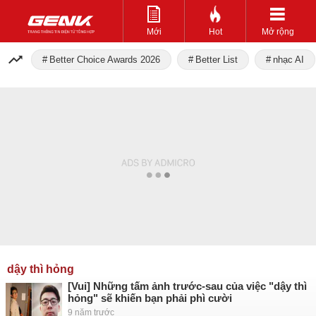
Mới
Hot
Mở rộng
Better Choice Awards 2026
Better List
nhạc AI
dậy thì hỏng
[Vui] Những tấm ảnh trước-sau của việc "dậy thì
hỏng" sẽ khiến bạn phải phì cười
9 năm trước