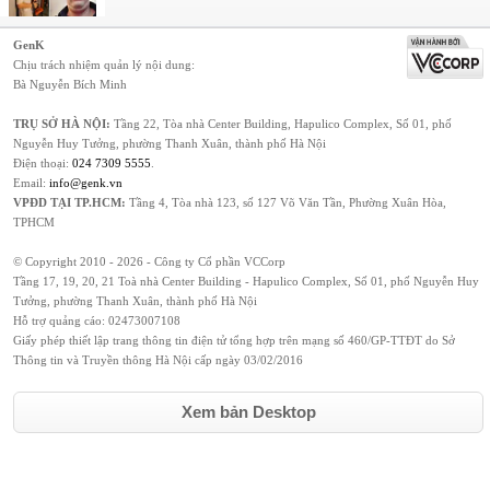
GenK
Chịu trách nhiệm quản lý nội dung:
Bà Nguyễn Bích Minh
TRỤ SỞ HÀ NỘI:
Tầng 22, Tòa nhà Center Building, Hapulico Complex, Số 01, phố
Nguyễn Huy Tưởng, phường Thanh Xuân, thành phố Hà Nội
Điện thoại:
024 7309 5555
.
Email:
info@genk.vn
VPĐD TẠI TP.HCM:
Tầng 4, Tòa nhà 123, số 127 Võ Văn Tần, Phường Xuân Hòa,
TPHCM
© Copyright 2010 - 2026 - Công ty Cổ phần VCCorp
Tầng 17, 19, 20, 21 Toà nhà Center Building - Hapulico Complex, Số 01, phố Nguyễn Huy
Tưởng, phường Thanh Xuân, thành phố Hà Nội
Hỗ trợ quảng cáo:
02473007108
Giấy phép thiết lập trang thông tin điện tử tổng hợp trên mạng số 460/GP-TTĐT do Sở
Thông tin và Truyền thông Hà Nội cấp ngày 03/02/2016
Xem bản Desktop