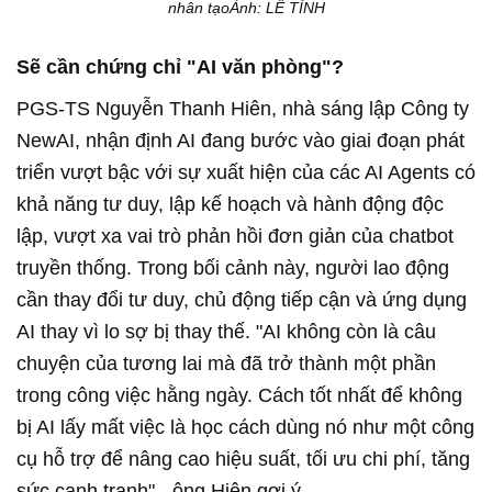
nhân tạoẢnh: LÊ TỈNH
Sẽ cần chứng chỉ "AI văn phòng"?
PGS-TS Nguyễn Thanh Hiên, nhà sáng lập Công ty
NewAI, nhận định AI đang bước vào giai đoạn phát
triển vượt bậc với sự xuất hiện của các AI Agents có
khả năng tư duy, lập kế hoạch và hành động độc
lập, vượt xa vai trò phản hồi đơn giản của chatbot
truyền thống. Trong bối cảnh này, người lao động
cần thay đổi tư duy, chủ động tiếp cận và ứng dụng
AI thay vì lo sợ bị thay thế. "AI không còn là câu
chuyện của tương lai mà đã trở thành một phần
trong công việc hằng ngày. Cách tốt nhất để không
bị AI lấy mất việc là học cách dùng nó như một công
cụ hỗ trợ để nâng cao hiệu suất, tối ưu chi phí, tăng
sức cạnh tranh" - ông Hiên gợi ý.