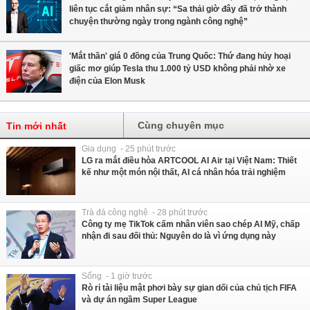
liên tục cắt giảm nhân sự: “Sa thải giờ đây đã trở thành
chuyện thường ngày trong ngành công nghệ”
'Mắt thần' giá 0 đồng của Trung Quốc: Thứ đang hủy hoại
giấc mơ giúp Tesla thu 1.000 tỷ USD không phải nhờ xe
điện của Elon Musk
Cùng chuyên mục
Tin mới nhất
Gia dụng - 25 phút trước
LG ra mắt điều hòa ARTCOOL AI Air tại Việt Nam: Thiết
kế như một món nội thất, AI cá nhân hóa trải nghiệm
Trà đá công nghệ - 28 phút trước
Công ty mẹ TikTok cấm nhân viên sao chép AI Mỹ, chấp
nhận đi sau đối thủ: Nguyên do là vì ứng dụng này
Sống - 1 giờ trước
Rò rỉ tài liệu mật phơi bày sự gian dối của chủ tịch FIFA
và dự án ngầm Super League