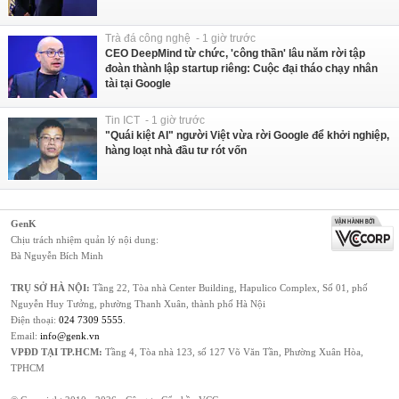
Trà đá công nghệ - 1 giờ trước
CEO DeepMind từ chức, 'công thần' lâu năm rời tập
đoàn thành lập startup riêng: Cuộc đại tháo chạy nhân
tài tại Google
Tin ICT - 1 giờ trước
"Quái kiệt AI" người Việt vừa rời Google để khởi nghiệp,
hàng loạt nhà đầu tư rót vốn
GenK
Chịu trách nhiệm quản lý nội dung:
Bà Nguyễn Bích Minh
TRỤ SỞ HÀ NỘI:
Tầng 22, Tòa nhà Center Building, Hapulico Complex, Số 01, phố
Nguyễn Huy Tưởng, phường Thanh Xuân, thành phố Hà Nội
Điện thoại:
024 7309 5555
.
Email:
info@genk.vn
VPĐD TẠI TP.HCM:
Tầng 4, Tòa nhà 123, số 127 Võ Văn Tần, Phường Xuân Hòa,
TPHCM