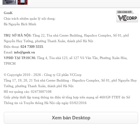
GenK
Chịu trách nhiệm quản lý nội dung:
Bà Nguyễn Bích Minh
TRỤ SỞ HÀ NỘI:
Tầng 22, Tòa nhà Center Building, Hapulico Complex, Số 01, phố
Nguyễn Huy Tưởng, phường Thanh Xuân, thành phố Hà Nội
Điện thoại:
024 7309 5555
.
Email:
info@genk.vn
VPĐD TẠI TP.HCM:
Tầng 4, Tòa nhà 123, số 127 Võ Văn Tần, Phường Xuân Hòa,
TPHCM
© Copyright 2010 - 2026 - Công ty Cổ phần VCCorp
Tầng 17, 19, 20, 21 Toà nhà Center Building - Hapulico Complex, Số 01, phố Nguyễn Huy
Tưởng, phường Thanh Xuân, thành phố Hà Nội
Hỗ trợ quảng cáo:
02473007108
Giấy phép thiết lập trang thông tin điện tử tổng hợp trên mạng số 460/GP-TTĐT do Sở
Thông tin và Truyền thông Hà Nội cấp ngày 03/02/2016
Xem bản Desktop