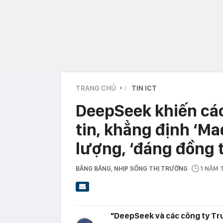
TRANG CHỦ
TIN ICT
›
DeepSeek khiến các
tin, khẳng định ‘Ma
lượng, ‘đáng đồng t
BĂNG BĂNG
, NHỊP SỐNG THỊ TRƯỜNG
1 NĂM
"DeepSeek và các công ty Tr