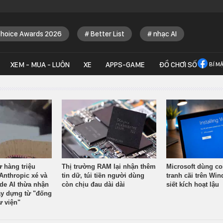
Choice Awards 2026
Better List
nhạc AI
XEM - MUA - LUÔN
XE
APPS-GAME
ĐỒ CHƠI SỐ
BÍ M
ừ hàng triệu
Thị trường RAM lại nhận thêm
Microsoft dùng co
Anthropic xé và
tin dữ, túi tiền người dùng
tranh cãi trên Wi
ude AI thừa nhận
còn chịu đau dài dài
siết kích hoạt lậu
y dựng từ "đống
ư viện"