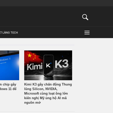
ẬT LÀNG TECH
n chip gây
Kimi K3 gây chấn động Thung
ndows 11 để
lũng Silicon, NVIDIA,
Microsoft cùng loạt ông lớn
kiến nghị Mỹ ủng hộ AI mã
nguồn mở