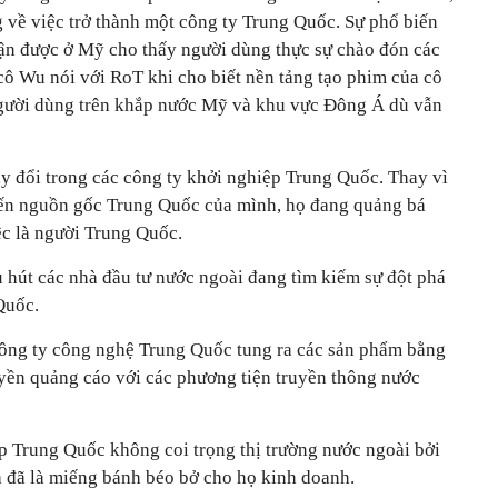
g về việc trở thành một công ty Trung Quốc. Sự phổ biến
n được ở Mỹ cho thấy người dùng thực sự chào đón các
cô Wu nói với RoT khi cho biết nền tảng tạo phim của cô
người dùng trên khắp nước Mỹ và khu vực Đông Á dù vẫn
ay đổi trong các công ty khởi nghiệp Trung Quốc. Thay vì
 đến nguồn gốc Trung Quốc của mình, họ đang quảng bá
ệc là người Trung Quốc.
u hút các nhà đầu tư nước ngoài đang tìm kiếm sự đột phá
Quốc.
công ty công nghệ Trung Quốc tung ra các sản phẩm bằng
uyền quảng cáo với các phương tiện truyền thông nước
 Trung Quốc không coi trọng thị trường nước ngoài bởi
địa đã là miếng bánh béo bở cho họ kinh doanh.