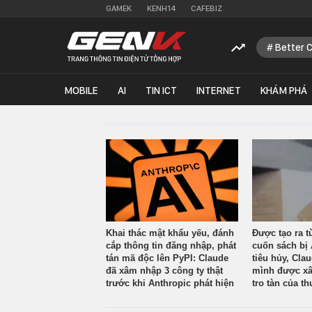
GAMEK
KENH14
CAFEBIZ
Better 
MOBILE
AI
TIN ICT
INTERNET
KHÁM PHÁ
Khai thác mật khẩu yếu, đánh
Được tạo ra t
cắp thông tin đăng nhập, phát
cuốn sách bị 
tán mã độc lên PyPI: Claude
tiêu hủy, Cla
đã xâm nhập 3 công ty thật
mình được xâ
trước khi Anthropic phát hiện
tro tàn của th