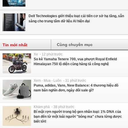
Dell Technologies giới thiệu loạt cải tiến cơ sở hạ tầng, sẵn
sàng cho trung tâm dữ liệu AI hiện đại
Cùng chuyên mục
Tin mới nhất
Xe - 12 phút trước
So kè Yamaha Tenere 700, vua phượt Royal Enfield
Himalayan 750 lộ diện cùng hàng tá công nghệ
Xem - Mua - Luôn - 31 phút trước
Puma, adidas, Vans, New Balance: 4 thương hiệu đồ
nam bán nghìn đơn, ngày đôi sale gì?
Khám phá - 38 phút trước
Bí mật rợn người trong bộ gen nhân loại: 1% DNA của
bạn đến từ một loài người "bóng ma" chưa từng được
biết tới!