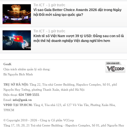
Tin ICT - 1 giờ trước
Vì sao Gala Better Choice Awards 2026 đặt trong Ngày
hội Đổi mới sáng tạo quốc gia?
Tin ICT - 1 giờ trước
Kinh tế số Việt Nam vượt 39 tỷ USD: Đằng sau con số là
một thế hệ doanh nghiệp Việt đang nghĩ lớn hơn
GenK
Chịu trách nhiệm quản lý nội dung:
Bà Nguyễn Bích Minh
TRỤ SỞ HÀ NỘI:
Tầng 22, Tòa nhà Center Building, Hapulico Complex, Số 01, phố
Nguyễn Huy Tưởng, phường Thanh Xuân, thành phố Hà Nội
Điện thoại:
024 7309 5555
.
Email:
info@genk.vn
VPĐD TẠI TP.HCM:
Tầng 4, Tòa nhà 123, số 127 Võ Văn Tần, Phường Xuân Hòa,
TPHCM
© Copyright 2010 - 2026 - Công ty Cổ phần VCCorp
Tầng 17, 19, 20, 21 Toà nhà Center Building - Hapulico Complex, Số 01, phố Nguyễn Huy