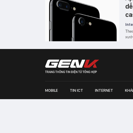
dễ
ca
Inte
Theo
xước
MOBILE
TIN ICT
INTERNET
KHÁ
Chịu trách nhiệm quản lý nội dung: Bà Nguyễn Bích M
TRỤ SỞ HÀ NỘI:
Tầng 22, Tòa nhà Center Building, 
Huy Tưởng, phường Thanh Xuân, thành phố Hà Nội