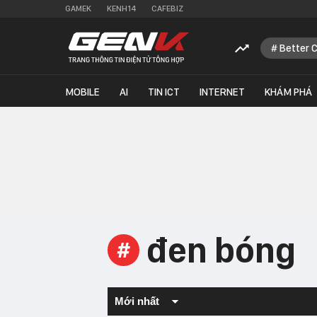
GAMEK
KENH14
CAFEBIZ
Better 
MOBILE
AI
TIN ICT
INTERNET
KHÁM PHÁ
đen bóng
#
Mới nhất