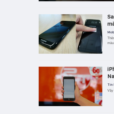
Sa
mà
Mobi
Thêm
màu 
iP
Na
Tin 
Vậy 