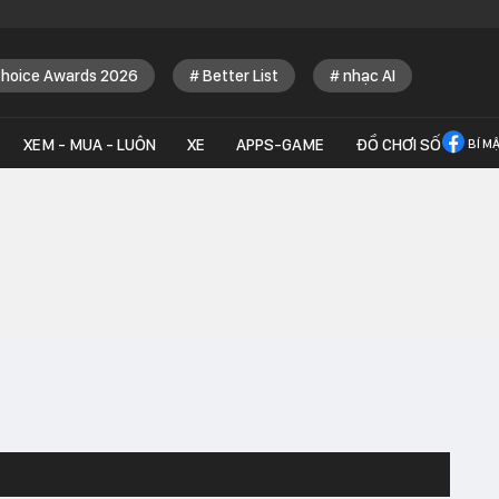
Choice Awards 2026
Better List
nhạc AI
XEM - MUA - LUÔN
XE
APPS-GAME
ĐỒ CHƠI SỐ
BÍ M