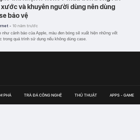
 xước và khuyên người dùng nên dùng
se bảo vệ
rnet -
10 năm trước
 như cảnh báo của Apple, màu đen bóng sẽ xuất hiện những vết
 trong quá trình sử dụng nếu không dùng case.
M PHÁ
TRÀ ĐÁ CÔNG NGHỆ
THỦ THUẬT
APPS - GAME
inh
Hapulico Complex, Số 01, phố Nguyễn