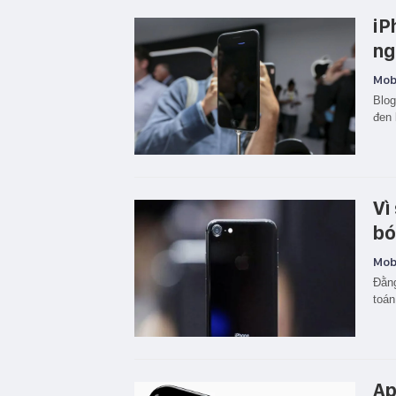
iP
ng
Mobi
Blog
đen 
Vì
bó
Mobi
Đằng
toán
Ap