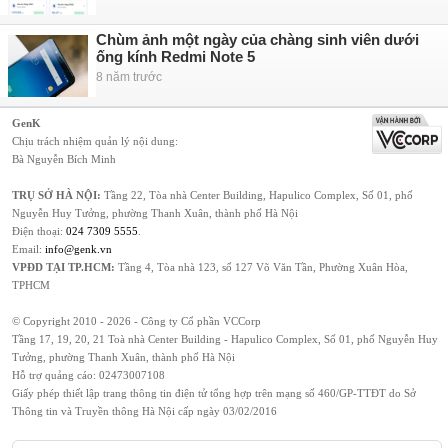
Chùm ảnh một ngày của chàng sinh viên dưới
ống kính Redmi Note 5
8 năm trước
GenK
Chịu trách nhiệm quản lý nội dung:
Bà Nguyễn Bích Minh
TRỤ SỞ HÀ NỘI:
Tầng 22, Tòa nhà Center Building, Hapulico Complex, Số 01, phố
Nguyễn Huy Tưởng, phường Thanh Xuân, thành phố Hà Nội
Điện thoại:
024 7309 5555
.
Email:
info@genk.vn
VPĐD TẠI TP.HCM:
Tầng 4, Tòa nhà 123, số 127 Võ Văn Tần, Phường Xuân Hòa,
TPHCM
© Copyright 2010 - 2026 - Công ty Cổ phần VCCorp
Tầng 17, 19, 20, 21 Toà nhà Center Building - Hapulico Complex, Số 01, phố Nguyễn Huy
Tưởng, phường Thanh Xuân, thành phố Hà Nội
Hỗ trợ quảng cáo:
02473007108
Giấy phép thiết lập trang thông tin điện tử tổng hợp trên mạng số 460/GP-TTĐT do Sở
Thông tin và Truyền thông Hà Nội cấp ngày 03/02/2016