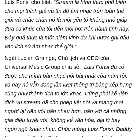
Luis Fonsi cho biết:
“Stream là hình thức phổ biến
cho mọi thính giả và tín đồ âm nhạc trên toàn thế
giới và chắc chắn nó là một yếu tố không nhỏ giúp
đưa ca khúc của tôi đến mọi nơi trên hành tinh này.
Đây quả thực là một niềm vinh dự khi được ghi dấu
vào lịch sử âm nhạc thể giới.”
Ngài Lucian Grainge, Chủ tịch và CEO của
Universal Music Group chia sẻ:
“Luis Fonsi đã có
được cho mình bản nhạc nổi bật nhất của năm rồi,
và nay nó vẫn đang lần lượt thống trị bảng xếp hạng
cũng như thành tích to lớn khác. Cũng phải kể đến
dịch vụ stream đã cho phép kết nối và mang mọi
người lại đến với gần nhau hơn, gần với cả những
giai điệu tuyệt vời, không kể văn hóa, địa lý hay
ngôn ngữ khác nhau. Chúc mừng Luis Fonsi, Daddy