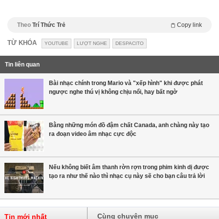
Theo
Trí Thức Trẻ
Copy link
TỪ KHÓA
YOUTUBE
LƯỢT NGHE
DESPACITO
Tin liên quan
Bài nhạc chính trong Mario và "xếp hình" khi được phát
ngược nghe thú vị không chịu nổi, hay bất ngờ
Bằng những món đồ đậm chất Canada, anh chàng này tạo
ra đoạn video âm nhạc cực độc
Nếu không biết âm thanh rờn rợn trong phim kinh dị được
tạo ra như thế nào thì nhạc cụ này sẽ cho bạn câu trả lời
Cùng chuyên mục
Tin mới nhất