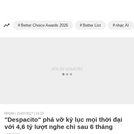
Better Choice Awards 2026
Better List
nhạc AI
NPQM
|
21/07/2017 | 14:19
"Despacito" phá vỡ kỷ lục mọi thời đại
với 4,6 tỷ lượt nghe chỉ sau 6 tháng