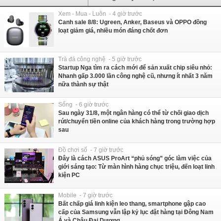
Xem - Mua - Luôn - 4 giờ trước
Canh sale 8/8: Ugreen, Anker, Baseus và OPPO đồng
loạt giảm giá, nhiều món đáng chốt đơn
Trà đá công nghệ - 5 giờ trước
Startup Nga tìm ra cách mới để sản xuất chip siêu nhỏ:
Nhanh gấp 3.000 lần công nghệ cũ, nhưng ít nhất 3 năm
nữa thành sự thật
Sống - 6 giờ trước
Sau ngày 31/8, một ngân hàng có thể từ chối giao dịch
rút/chuyển tiền online của khách hàng trong trường hợp
sau
Đồ chơi số - 7 giờ trước
Đây là cách ASUS ProArt “phủ sóng” góc làm việc của
giới sáng tạo: Từ màn hình hàng chục triệu, đến loạt linh
kiện PC
Mobile - 7 giờ trước
Bất chấp giá linh kiện leo thang, smartphone gập cao
cấp của Samsung vẫn lập kỷ lục đặt hàng tại Đông Nam
Á và Châu Đại Dương