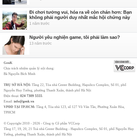
Đi chơi tưởng vui, hóa ra về còn chán hơn: Bạn
không phải người duy nhất mắc hội chứng này
1 năm trước
Người yêu nghiện game, tôi phải làm sao?
13 năm trước
GenK
Chịu trách nhiệm quản lý nội dung:
Bà Nguyễn Bích Minh
TRỤ SỞ HÀ NỘI:
Tầng 22, Tòa nhà Center Building, Hapulico Complex, Số 01, phố
Nguyễn Huy Tưởng, phường Thanh Xuân, thành phố Hà Nội
Điện thoại:
024 7309 5555
.
Email:
info@genk.vn
VPĐD TẠI TP.HCM:
Tầng 4, Tòa nhà 123, số 127 Võ Văn Tần, Phường Xuân Hòa,
TPHCM
© Copyright 2010 - 2026 - Công ty Cổ phần VCCorp
Tầng 17, 19, 20, 21 Toà nhà Center Building - Hapulico Complex, Số 01, phố Nguyễn Huy
Tưởng, phường Thanh Xuân, thành phố Hà Nội