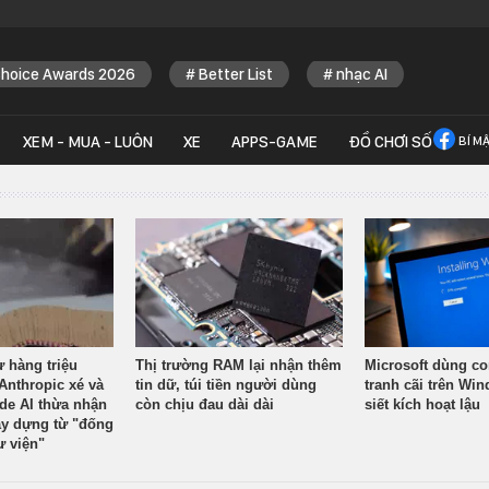
Choice Awards 2026
Better List
nhạc AI
XEM - MUA - LUÔN
XE
APPS-GAME
ĐỒ CHƠI SỐ
BÍ M
ừ hàng triệu
Thị trường RAM lại nhận thêm
Microsoft dùng co
Anthropic xé và
tin dữ, túi tiền người dùng
tranh cãi trên Wi
ude AI thừa nhận
còn chịu đau dài dài
siết kích hoạt lậu
y dựng từ "đống
ư viện"