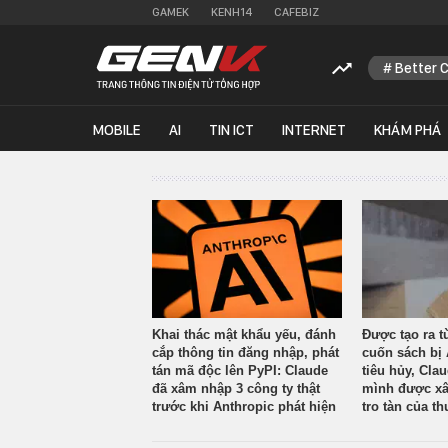
GAMEK
KENH14
CAFEBIZ
Better 
MOBILE
AI
TIN ICT
INTERNET
KHÁM PHÁ
Khai thác mật khẩu yếu, đánh
Được tạo ra t
cắp thông tin đăng nhập, phát
cuốn sách bị 
tán mã độc lên PyPI: Claude
tiêu hủy, Cla
đã xâm nhập 3 công ty thật
mình được xâ
trước khi Anthropic phát hiện
tro tàn của th