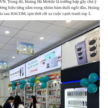
rVN. Trong đó, Hoàng Hà Mobile là trường hợp gây chú ý
hương hiệu từng nằm trong nhóm bám đuổi ngôi đầu, Hoàng
ía sau HACOM, tạm thời rời xa cuộc cạnh tranh top 3.