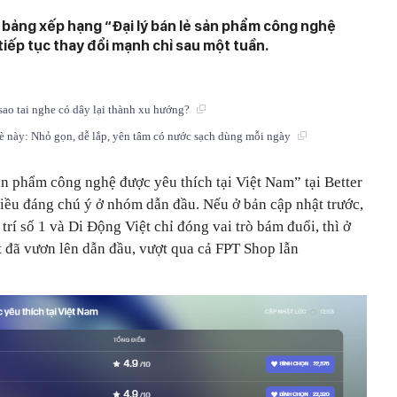
bảng xếp hạng “Đại lý bán lẻ sản phẩm công nghệ
tiếp tục thay đổi mạnh chỉ sau một tuần.
sao tai nghe có dây lại thành xu hướng?
hè này: Nhỏ gọn, dễ lắp, yên tâm có nước sạch dùng mỗi ngày
ản phẩm công nghệ được yêu thích tại Việt Nam” tại Better
hiều đáng chú ý ở nhóm dẫn đầu. Nếu ở bản cập nhật trước,
 trí số 1 và Di Động Việt chỉ đóng vai trò bám đuổi, thì ở
t đã vươn lên dẫn đầu, vượt qua cả FPT Shop lẫn