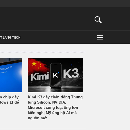
ẬT LÀNG TECH
n chip gây
Kimi K3 gây chấn động Thung
ndows 11 để
lũng Silicon, NVIDIA,
Microsoft cùng loạt ông lớn
kiến nghị Mỹ ủng hộ AI mã
nguồn mở