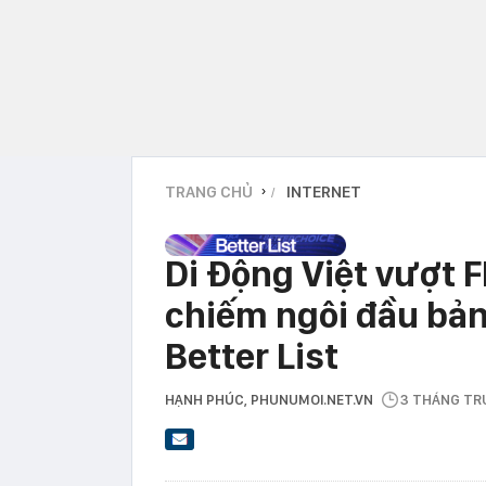
TRANG CHỦ
INTERNET
›
Di Động Việt vượt 
chiếm ngôi đầu bảng
Better List
HẠNH PHÚC
, PHUNUMOI.NET.VN
3 THÁNG T